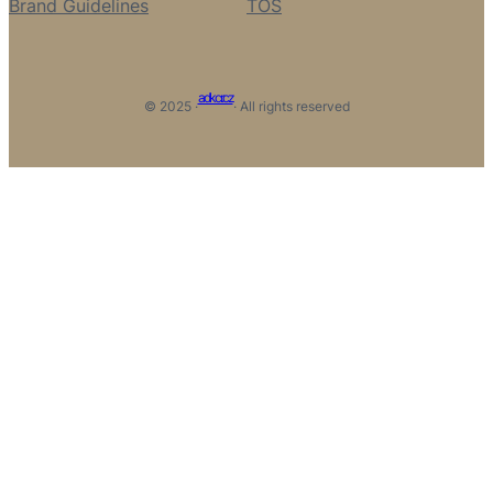
Brand Guidelines
TOS
adkcr.cz
© 2025 ·
· All rights reserved