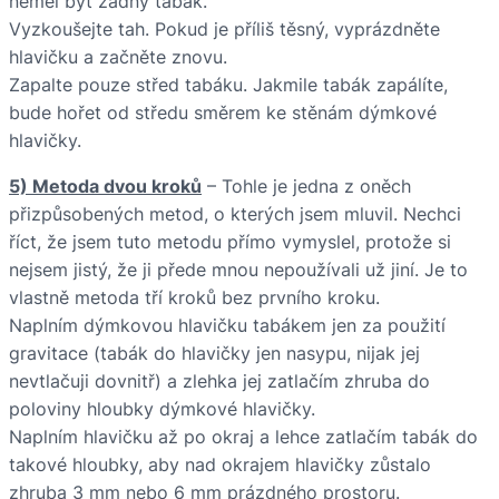
neměl být žádný tabák.
Vyzkoušejte tah. Pokud je příliš těsný, vyprázdněte
hlavičku a začněte znovu.
Zapalte pouze střed tabáku. Jakmile tabák zapálíte,
bude hořet od středu směrem ke stěnám dýmkové
hlavičky.
5) Metoda dvou kroků
– Tohle je jedna z oněch
přizpůsobených metod, o kterých jsem mluvil. Nechci
říct, že jsem tuto metodu přímo vymyslel, protože si
nejsem jistý, že ji přede mnou nepoužívali už jiní. Je to
vlastně metoda tří kroků bez prvního kroku.
Naplním dýmkovou hlavičku tabákem jen za použití
gravitace (tabák do hlavičky jen nasypu, nijak jej
nevtlačuji dovnitř) a zlehka jej zatlačím zhruba do
poloviny hloubky dýmkové hlavičky.
Naplním hlavičku až po okraj a lehce zatlačím tabák do
takové hloubky, aby nad okrajem hlavičky zůstalo
zhruba 3 mm nebo 6 mm prázdného prostoru.