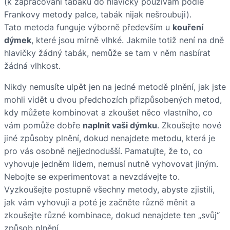
(k zapracování tabáku do hlavičky používám podle
Frankovy metody palce, tabák nijak nešroubuji).
Tato metoda funguje výborně především u
kouření
dýmek
, které jsou mírně vlhké. Jakmile totiž není na dně
hlavičky žádný tabák, nemůže se tam v něm nasbírat
žádná vlhkost.
Nikdy nemusíte ulpět jen na jedné metodě plnění, jak jste
mohli vidět u dvou předchozích přizpůsobených metod,
kdy můžete kombinovat a zkoušet něco vlastního, co
vám pomůže dobře
naplnit vaši dýmku
. Zkoušejte nové
jiné způsoby plnění, dokud nenajdete metodu, která je
pro vás osobně nejjednodušší. Pamatujte, že to, co
vyhovuje jedněm lidem, nemusí nutně vyhovovat jiným.
Nebojte se experimentovat a nevzdávejte to.
Vyzkoušejte postupně všechny metody, abyste zjistili,
jak vám vyhovují a poté je začněte různě měnit a
zkoušejte různé kombinace, dokud nenajdete ten „svůj“
způsob plnění.