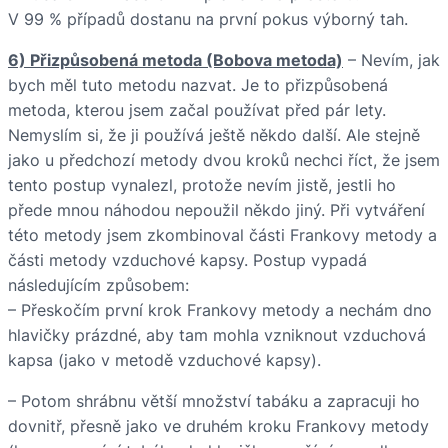
V 99 % případů dostanu na první pokus výborný tah.
6) Přizpůsobená metoda (Bobova metoda)
– Nevím, jak
bych měl tuto metodu nazvat. Je to přizpůsobená
metoda, kterou jsem začal používat před pár lety.
Nemyslím si, že ji používá ještě někdo další. Ale stejně
jako u předchozí metody dvou kroků nechci říct, že jsem
tento postup vynalezl, protože nevím jistě, jestli ho
přede mnou náhodou nepoužil někdo jiný. Při vytváření
této metody jsem zkombinoval části Frankovy metody a
části metody vzduchové kapsy. Postup vypadá
následujícím způsobem:
– Přeskočím první krok Frankovy metody a nechám dno
hlavičky prázdné, aby tam mohla vzniknout vzduchová
kapsa (jako v metodě vzduchové kapsy).
– Potom shrábnu větší množství tabáku a zapracuji ho
dovnitř, přesně jako ve druhém kroku Frankovy metody