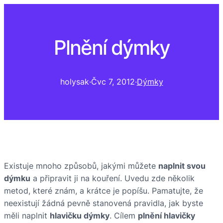
Plnění dýmky
holysak
·
Čvc 7, 2012
·
Dýmky
Existuje mnoho způsobů, jakými můžete
naplnit svou
dýmku
a připravit ji na kouření. Uvedu zde několik
metod, které znám, a krátce je popíšu. Pamatujte, že
neexistují žádná pevně stanovená pravidla, jak byste
měli naplnit
hlavičku dýmky
. Cílem
plnění hlavičky