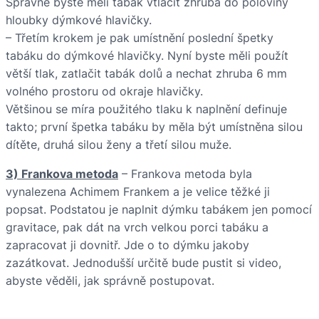
Správně byste měli tabák vtlačit zhruba do poloviny
hloubky dýmkové hlavičky.
– Třetím krokem je pak umístnění poslední špetky
tabáku do dýmkové hlavičky. Nyní byste měli použít
větší tlak, zatlačit tabák dolů a nechat zhruba 6 mm
volného prostoru od okraje hlavičky.
Většinou se míra použitého tlaku k naplnění definuje
takto; první špetka tabáku by měla být umístněna silou
dítěte, druhá silou ženy a třetí silou muže.
3) Frankova metoda
– Frankova metoda byla
vynalezena Achimem Frankem a je velice těžké ji
popsat. Podstatou je naplnit dýmku tabákem jen pomocí
gravitace, pak dát na vrch velkou porci tabáku a
zapracovat ji dovnitř. Jde o to dýmku jakoby
zazátkovat. Jednodušší určitě bude pustit si video,
abyste věděli, jak správně postupovat.