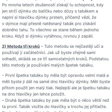
Po mnoha letech zkušeností získají tu schopnost, kdy
jen strčí dýmku do balíčku nebo dózy s tabákem a
naplní si hlavičku dýmky prstem, přičemž vědí, že
v dýmce mají přesně natěsnaný tabák pro získání
dobrého tahu. To všechno se stane během jednoho
kroku. Když si dýmku vytáhnou, rovnou ji zapálí.
2) Metoda tří kroků
– Tuto metodu se nejčastěji učí a
používají ji začátečníci. Jak už byste zřejmě sami
odhadli, skládá se ze tří samostatných kroků. Podstatou
této metody je používání malých špetek tabáku.
– První špetka tabáku by měla být opravdu velmi malá a
měli byste ji dát na samé dno hlavičky dýmky. Měli byste
přitom použít jen malý tlak. Nejlepší ale je špetku tabáku
na dno hlavičky jen lehce položit.
– Druhá špetka tabáku by pak měla být o něco větší než
ta první. Tabák vložte do hlavičky a trochu jej přitlačte.