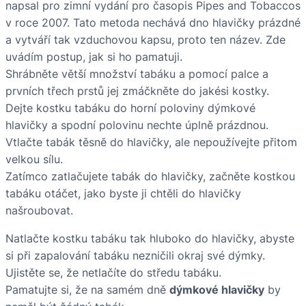
napsal pro zimní vydání pro časopis Pipes and Tobaccos
v roce 2007. Tato metoda nechává dno hlavičky prázdné
a vytváří tak vzduchovou kapsu, proto ten název. Zde
uvádím postup, jak si ho pamatuji.
Shrábněte větší množství tabáku a pomocí palce a
prvních třech prstů jej zmáčkněte do jakési kostky.
Dejte kostku tabáku do horní poloviny dýmkové
hlavičky a spodní polovinu nechte úplně prázdnou.
Vtlačte tabák těsně do hlavičky, ale nepoužívejte přitom
velkou sílu.
Zatímco zatlačujete tabák do hlavičky, začněte kostkou
tabáku otáčet, jako byste ji chtěli do hlavičky
našroubovat.
Natlačte kostku tabáku tak hluboko do hlavičky, abyste
si při zapalování tabáku nezničili okraj své dýmky.
Ujistěte se, že netlačíte do středu tabáku.
Pamatujte si, že na samém dně
dýmkové hlavičky
by