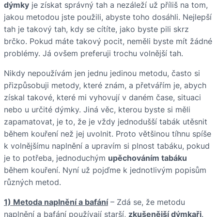
dýmky
je získat správný tah a nezáleží už příliš na tom,
jakou metodou jste použili, abyste toho dosáhli. Nejlepší
tah je takový tah, kdy se cítíte, jako byste pili skrz
brčko. Pokud máte takový pocit, neměli byste mít žádné
problémy. Já ovšem preferuji trochu volnější tah.
Nikdy nepoužívám jen jednu jedinou metodu, často si
přizpůsobuji metody, které znám, a přetvářím je, abych
získal takové, které mi vyhovují v daném čase, situaci
nebo u určité dýmky. Jiná věc, kterou byste si měli
zapamatovat, je to, že je vždy jednodušší tabák utěsnit
během kouření než jej uvolnit. Proto většinou tíhnu spíše
k volnějšímu naplnění a upravím si plnost tabáku, pokud
je to potřeba, jednoduchým
upěchováním tabáku
během kouření. Nyní už pojďme k jednotlivým popisům
různých metod.
1) Metoda naplnění a bafání
– Zdá se, že metodu
naplnění a bafání používají starší,
zkušenější dýmkaři
.