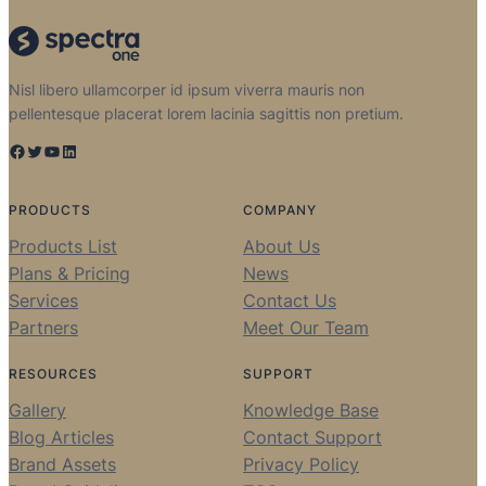
Nisl libero ullamcorper id ipsum viverra mauris non
pellentesque placerat lorem lacinia sagittis non pretium.
Facebook
Twitter
YouTube
LinkedIn
PRODUCTS
COMPANY
Products List
About Us
Plans & Pricing
News
Services
Contact Us
Partners
Meet Our Team
RESOURCES
SUPPORT
Gallery
Knowledge Base
Blog Articles
Contact Support
Brand Assets
Privacy Policy