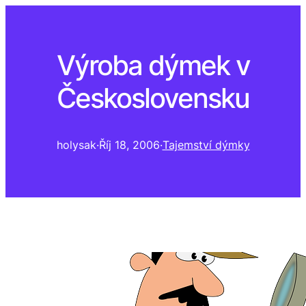
Výroba dýmek v
Československu
holysak
·
Říj 18, 2006
·
Tajemství dýmky