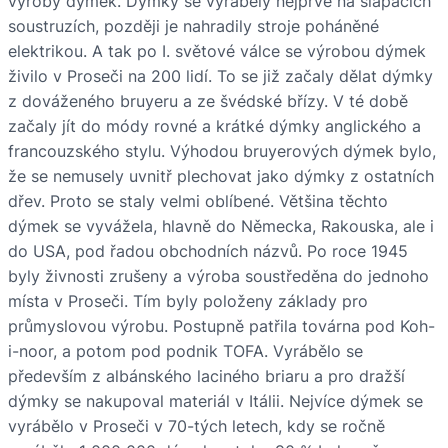
výroby dýmek. Dýmky se vyráběly nejprve na šlapacích
soustruzích, později je nahradily stroje poháněné
elektrikou. A tak po I. světové válce se výrobou dýmek
živilo v Proseči na 200 lidí. To se již začaly dělat dýmky
z dováženého bruyeru a ze švédské břízy. V té době
začaly jít do módy rovné a krátké dýmky anglického a
francouzského stylu. Výhodou bruyerových dýmek bylo,
že se nemusely uvnitř plechovat jako dýmky z ostatních
dřev. Proto se staly velmi oblíbené. Většina těchto
dýmek se vyvážela, hlavně do Německa, Rakouska, ale i
do USA, pod řadou obchodních názvů. Po roce 1945
byly živnosti zrušeny a výroba soustředěna do jednoho
místa v Proseči. Tím byly položeny základy pro
průmyslovou výrobu. Postupně patřila továrna pod Koh-
i-noor, a potom pod podnik TOFA. Vyrábělo se
především z albánského laciného briaru a pro dražší
dýmky se nakupoval materiál v Itálii. Nejvíce dýmek se
vyrábělo v Proseči v 70-tých letech, kdy se ročně