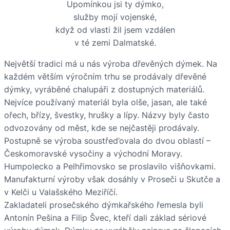
Upomínkou jsi ty dýmko,
služby mojí vojenské,
když od vlasti žil jsem vzdálen
v té zemi Dalmatské.
Největší tradici má u nás výroba dřevěných dýmek. Na
každém větším výročním trhu se prodávaly dřevěné
dýmky, vyráběné chalupáři z dostupných materiálů.
Nejvíce používaný materiál byla olše, jasan, ale také
ořech, břízy, švestky, hrušky a lípy. Názvy byly často
odvozovány od měst, kde se nejčastěji prodávaly.
Postupně se výroba soustřed’ovala do dvou oblastí –
Českomoravské vysočiny a východní Moravy.
Humpolecko a Pelhřimovsko se proslavilo višňovkami.
Manufakturní výroby však dosáhly v Proseči u Skutče a
v Kelči u Valašského Meziříčí.
Zakladateli prosečského dýmkařského řemesla byli
Antonín Pešina a Filip Švec, kteří dali základ sériové