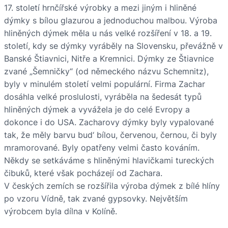
17. století hrnčířské výrobky a mezi jiným i hliněné
dýmky s bílou glazurou a jednoduchou malbou. Výroba
hliněných dýmek měla u nás velké rozšíření v 18. a 19.
století, kdy se dýmky vyráběly na Slovensku, převážně v
Banské Štiavnici, Nitře a Kremnici. Dýmky ze Štiavnice
zvané „Šemničky“ (od německého názvu Schemnitz),
byly v minulém století velmi populární. Firma Zachar
dosáhla velké proslulosti, vyráběla na šedesát typů
hliněných dýmek a vyvážela je do celé Evropy a
dokonce i do USA. Zacharovy dýmky byly vypalované
tak, že měly barvu bud‘ bílou, červenou, černou, či byly
mramorované. Byly opatřeny velmi často kováním.
Někdy se setkáváme s hliněnými hlavičkami tureckých
čibuků, které však pocházejí od Zachara.
V českých zemích se rozšířila výroba dýmek z bílé hlíny
po vzoru Vídně, tak zvané gypsovky. Největším
výrobcem byla dílna v Kolíně.