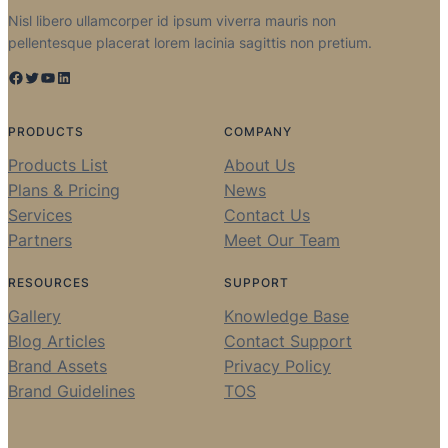
Nisl libero ullamcorper id ipsum viverra mauris non
pellentesque placerat lorem lacinia sagittis non pretium.
Facebook
Twitter
YouTube
LinkedIn
PRODUCTS
COMPANY
Products List
About Us
Plans & Pricing
News
Services
Contact Us
Partners
Meet Our Team
RESOURCES
SUPPORT
Gallery
Knowledge Base
Blog Articles
Contact Support
Brand Assets
Privacy Policy
Brand Guidelines
TOS