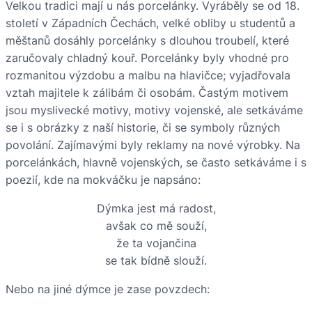
Velkou tradici mají u nás porcelánky. Vyráběly se od 18.
století v Západních Čechách, velké obliby u studentů a
měštanů dosáhly porcelánky s dlouhou troubelí, které
zaručovaly chladný kouř. Porcelánky byly vhodné pro
rozmanitou výzdobu a malbu na hlavičce; vyjadřovala
vztah majitele k zálibám či osobám. Častým motivem
jsou myslivecké motivy, motivy vojenské, ale setkáváme
se i s obrázky z naší historie, či se symboly různých
povolání. Zajímavými byly reklamy na nové výrobky. Na
porcelánkách, hlavně vojenských, se často setkáváme i s
poezií, kde na mokváčku je napsáno:
Dýmka jest má radost,
avšak co mě souží,
že ta vojančina
se tak bídně slouží.
Nebo na jiné dýmce je zase povzdech: