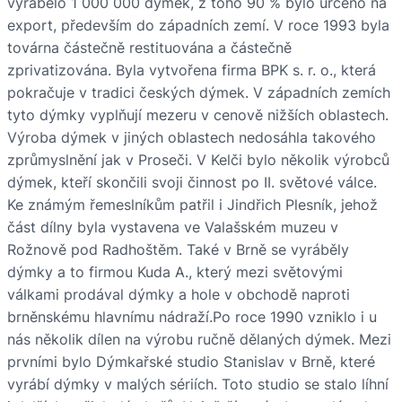
vyrábělo 1 000 000 dýmek, z toho 90 % bylo určeno na
export, především do západních zemí. V roce 1993 byla
továrna částečně restituována a částečně
zprivatizována. Byla vytvořena firma BPK s. r. o., která
pokračuje v tradici českých dýmek. V západních zemích
tyto dýmky vyplňují mezeru v cenově nižších oblastech.
Výroba dýmek v jiných oblastech nedosáhla takového
zprůmyslnění jak v Proseči. V Kelči bylo několik výrobců
dýmek, kteří skončili svoji činnost po II. světové válce.
Ke známým řemeslníkům patřil i Jindřich Plesník, jehož
část dílny byla vystavena ve Valašském muzeu v
Rožnově pod Radhoštěm. Také v Brně se vyráběly
dýmky a to firmou Kuda A., který mezi světovými
válkami prodával dýmky a hole v obchodě naproti
brněnskému hlavnímu nádraží.Po roce 1990 vzniklo i u
nás několik dílen na výrobu ručně dělaných dýmek. Mezi
prvními bylo Dýmkařské studio Stanislav v Brně, které
vyrábí dýmky v malých sériích. Toto studio se stalo líhní