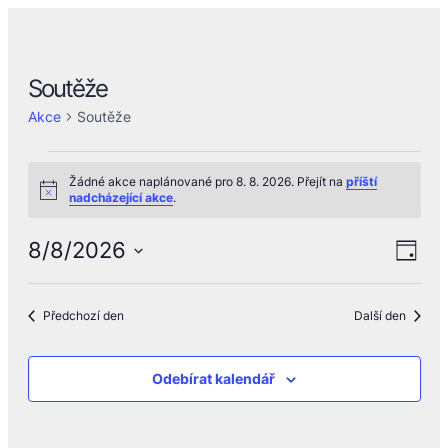
Soutěže
Akce
Soutěže
Akce
Žádné akce naplánované pro 8. 8. 2026. Přejít na
příští
for
Notice
nadcházející akce
.
8.
Nav
Na
8/8/2026
Den
8.
Vyberte
zob
pro
datum.
2026
Předchozí den
Další den
zob
Ak
Odebírat kalendář