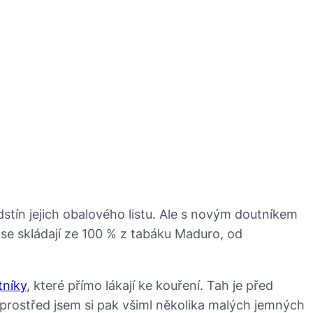
odstín jejich obalového listu. Ale s novým doutníkem
é se skládají ze 100 % z tabáku Maduro, od
tníky
, které přímo lákají ke kouření. Tah je před
 Uprostřed jsem si pak všiml několika malých jemných