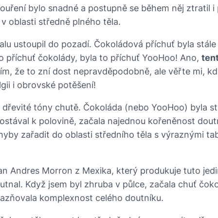
kouření bylo snadné a postupně se během něj ztratil 
v oblasti středně plného těla.
lu ustoupil do pozadí. Čokoládová příchuť byla stále 
o příchuť čokolády, byla to příchuť YooHoo! Ano,
ten
m, že to zní dost nepravděpodobně, ale věřte mi, kd
gii i obrovské potěšení!
v dřevité tóny chutě. Čokoláda (nebo YooHoo) byla stá
dostával k polovině, začala najednou kořeněnost dout
yby zařadit do oblasti středního těla s výraznými ta
n Andres Morron z Mexika, který produkuje tuto jedin
hutnal. Když jsem byl zhruba v půlce, začala chuť čo
ůrazňovala komplexnost celého doutníku.