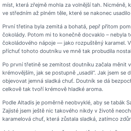
míst, která zřejmě mohla za volnější tah. Nicméně, 
ve středním až plném těle, které se nakonec usadilo 
První třetina byla zemitá a bohatá, pepř přitom poma
čokolády. Potom mi to konečně docvaklo – nebyla t
čokoládového nápoje — jako rozpuštěný karamel. Ví
příchuť tohoto doutníku ve mně tak probudila nostal
Po první třetině se zemitost doutníku začala měnit 
krémovějším, jak se postupně „usadil“. Jak jsem se 
objevovat jemná sladká chuť. Doutník se dá bezpoch
celkově tak tvoří krémově hladké aroma.
Podle Altadis je poměrně neobvyklé, aby se tabák Sa
Zajisté jsem ještě nic takového nikdy v životě neoc
karamelová chuť, která zůstala sladká, zatímco zd