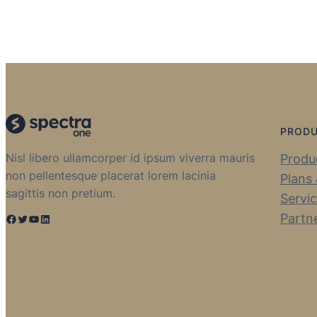
PROD
Nisl libero ullamcorper id ipsum viverra mauris
Produc
non pellentesque placerat lorem lacinia
Plans 
sagittis non pretium.
Servi
Partn
Facebook
Twitter
YouTube
LinkedIn