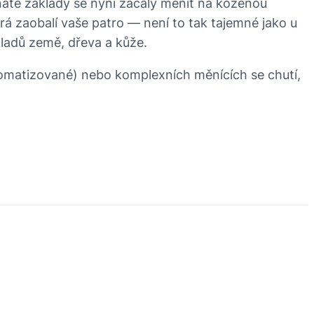
naté základy se nyní začaly měnit na koženou
rá zaobalí vaše patro — není to tak tajemné jako u
kladů země, dřeva a kůže.
romatizované) nebo komplexních měnících se chutí,