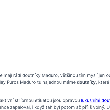
, že mají rádi doutníky Maduro, většinou tím myslí jen 
 Play Puros Maduro tu najednou máme
doutníky
, kter
raktivní stříbrnou etiketou jsou opravdu
luxusními dou
hce zapaloval, i když tah byl potom až příliš volný.