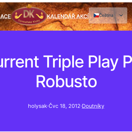
Čeština
IACE
KALENDÁŘ AKCÍ
English
urrent Triple Play
Robusto
holysak
·
Čvc 18, 2012
·
Doutníky