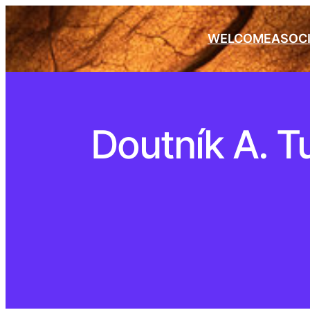
WELCOME
ASOC
Doutník A. T