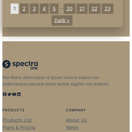
…
1
2
3
4
5
20
21
22
23
Další »
Nisl libero ullamcorper id ipsum viverra mauris non
pellentesque placerat lorem lacinia sagittis non pretium.
Facebook
Twitter
YouTube
LinkedIn
PRODUCTS
COMPANY
Products List
About Us
Plans & Pricing
News