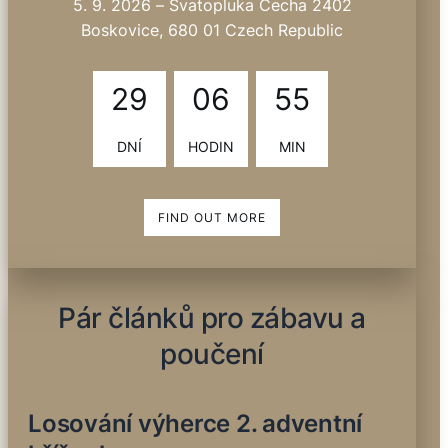
5. 9. 2026
–
Svatopluka Čecha 2402
Boskovice, 680 01 Czech Republic
29
06
55
DNÍ
HODIN
MIN
FIND OUT MORE
Pár článků pro zábavu a
poučení
Losování výherce 2. adventní