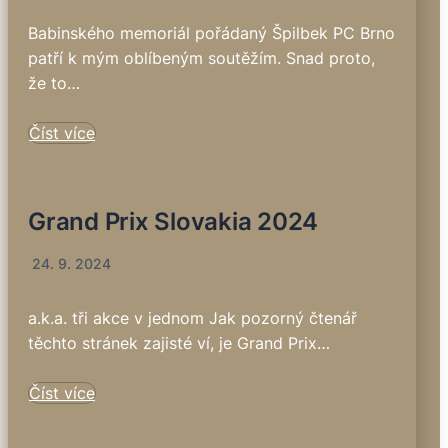
Babinského memoriál pořádaný Špilbek PC Brno
patří k mým oblíbeným soutěžím. Snad proto,
že to…
Číst více
Grand Prix Slovakia 2024
24. 9. 2024
a.k.a. tři akce v jednom Jak pozorný čtenář
těchto stránek zajisté ví, je Grand Prix…
Číst více