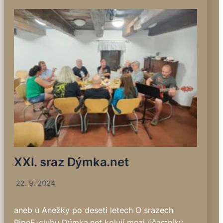
XXI. sraz Dýmka.net
22. 9. 2024
aneb u Anežky po deseti letech O srazech
PipeE-clubu Dýmka.net kolují mezi účastníky