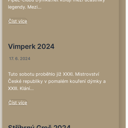
legendy. Mezi…
Číst více
Vimperk 2024
17. 6. 2024
Tuto sobotu proběhlo již XXXI. Mistrovství
České republiky v pomalém kouření dýmky a
XXIII. Klání…
Číst více
Stříbrný Groš 2024