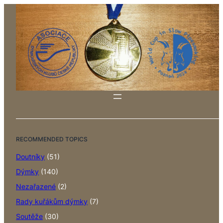
RECOMMENDED TOPICS
Doutníky
(51)
Dýmky
(140)
Nezařazené
(2)
Rady kuřákům dýmky
(7)
Soutěže
(30)