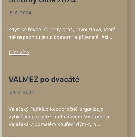
8. 5. 2024
Když se řekne Stříbrný groš, první slova, která
mě napadnou jsou: komorní a příjemná. Asi…
Číst více
VALMEZ po dvacáté
24. 4. 2024
Valašský Fajfklub každoročně organizuje
vyhlášenou soutěž pod názvem Mistrovství
Valašska v pomalém kouření dýmky o…