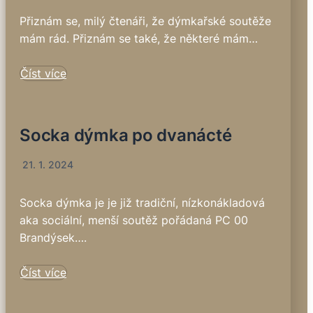
Přiznám se, milý čtenáři, že dýmkařské soutěže
mám rád. Přiznám se také, že některé mám…
Číst více
Socka dýmka po dvanácté
21. 1. 2024
Socka dýmka je je již tradiční, nízkonákladová
aka sociální, menší soutěž pořádaná PC 00
Brandýsek….
Číst více