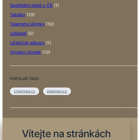
Spotřební daně v ČR
(1)
Tabáky
(10)
Tajemství dýmky
(10)
Události
(5)
Užitečné odkazy
(1)
Výrobci dýmek
(10)
POPULAR TAGS
cigarmag.cz
pipemag.cz
Vítejte na stránkách