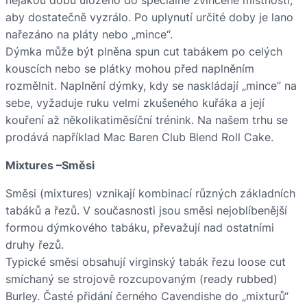
aby dostatečně vyzrálo. Po uplynutí určité doby je lano
nařezáno na pláty nebo „mince“.
Dýmka může být plněna spun cut tabákem po celých
kouscích nebo se plátky mohou před naplněním
rozmělnit. Naplnění dýmky, kdy se naskládají „mince” na
sebe, vyžaduje ruku velmi zkušeného kuřáka a její
kouření až několikatiměsíční trénink. Na našem trhu se
prodává například Mac Baren Club Blend Roll Cake.
Mixtures –Směsi
Směsi (mixtures) vznikají kombinací různých základních
tabáků a řezů. V současnosti jsou směsi nejoblíbenější
formou dýmkového tabáku, převažují nad ostatními
druhy řezů.
Typické směsi obsahují virginský tabák řezu loose cut
smíchaný se strojově rozcupovaným (ready rubbed)
Burley. Časté přidání černého Cavendishe do „mixturů“