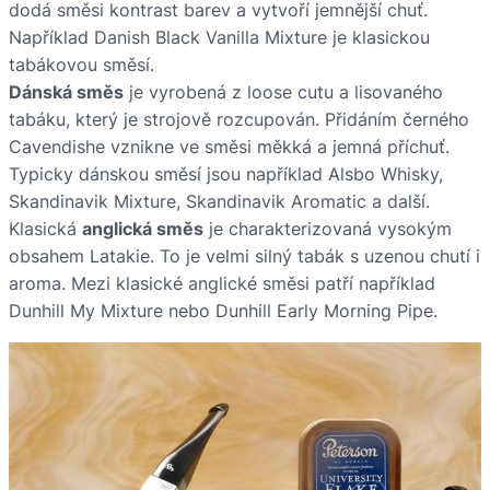
dodá směsi kontrast barev a vytvoří jemnější chuť.
Například Danish Black Vanilla Mixture je klasickou
tabákovou směsí.
D
ánská směs
je vyrobená z loose cutu a lisovaného
tabáku, který je strojově rozcupován. Přidáním černého
Cavendishe vznikne ve směsi měkká a jemná příchuť.
Typicky dánskou směsí jsou například Alsbo Whisky,
Skandinavik Mixture, Skandinavik Aromatic a další.
Klasická
anglická směs
je charakterizovaná vysokým
obsahem Latakie. To je velmi silný tabák s uzenou chutí i
aroma. Mezi klasické anglické směsi patří například
Dunhill My Mixture nebo Dunhill Early Morning Pipe.