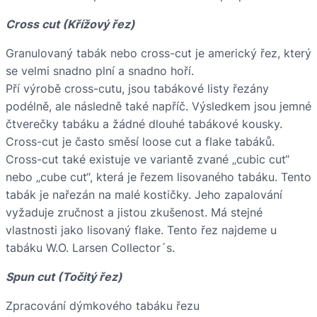
Cross cut (Křížový řez)
Granulovaný tabák nebo cross-cut je americký řez, který
se velmi snadno plní a snadno hoří.
Pří výrobě cross-cutu, jsou tabákové listy řezány
podélně, ale následně také napříč. Výsledkem jsou jemné
čtverečky tabáku a žádné dlouhé tabákové kousky.
Cross-cut je často směsí loose cut a flake tabáků.
Cross-cut také existuje ve variantě zvané „cubic cut“
nebo „cube cut“, která je řezem lisovaného tabáku. Tento
tabák je nařezán na malé kostičky. Jeho zapalování
vyžaduje zručnost a jistou zkušenost. Má stejné
vlastnosti jako lisovaný flake. Tento řez najdeme u
tabáku W.O. Larsen Collector´s.
Spun cut (Točitý řez)
Zpracování dýmkového tabáku řezu