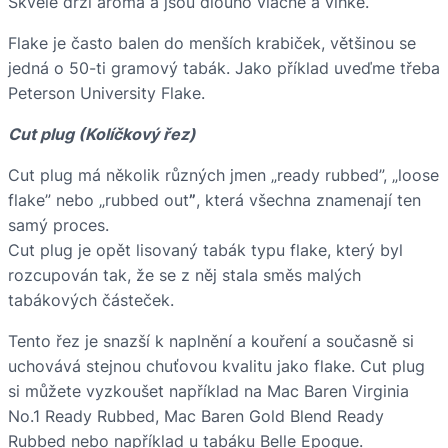
Skvěle drží aroma a jsou dlouho vláčné a vlhké.
Flake je často balen do menších krabiček, většinou se
jedná o 50-ti gramový tabák. Jako příklad uveďme třeba
Peterson University Flake.
Cut plug (Kolíčkový řez)
Cut plug má několik různých jmen „ready rubbed”, „loose
flake” nebo „rubbed out
”
, která všechna znamenají ten
samý proces.
Cut plug je opět lisovaný tabák typu flake, který byl
rozcupován tak, že se z něj stala směs malých
tabákových částeček.
Tento řez je snazší k naplnění a kouření a současně si
uchovává stejnou chuťovou kvalitu jako flake. Cut plug
si můžete vyzkoušet například na Mac Baren Virginia
No.1 Ready Rubbed, Mac Baren Gold Blend Ready
Rubbed nebo například u tabáku Belle Epoque.