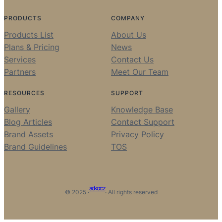
PRODUCTS
COMPANY
Products List
About Us
Plans & Pricing
News
Services
Contact Us
Partners
Meet Our Team
RESOURCES
SUPPORT
Gallery
Knowledge Base
Blog Articles
Contact Support
Brand Assets
Privacy Policy
Brand Guidelines
TOS
adkcr.cz
© 2025 ·
· All rights reserved