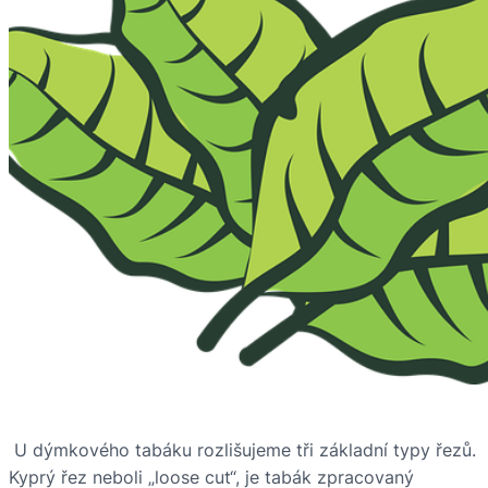
U dýmkového tabáku rozlišujeme tři základní typy řezů.
Kyprý řez neboli „loose cut“, je tabák zpracovaný