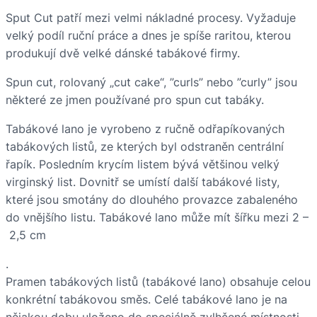
Sput Cut patří mezi velmi nákladné procesy. Vyžaduje
velký podíl ruční práce a dnes je spíše raritou, kterou
produkují dvě velké dánské tabákové firmy.
Spun cut, rolovaný „cut cake“, ”curls” nebo ”curly” jsou
některé ze jmen používané pro spun cut tabáky.
Tabákové lano je vyrobeno z ručně odřapíkovaných
tabákových listů, ze kterých byl odstraněn centrální
řapík. Posledním krycím listem bývá většinou velký
virginský list. Dovnitř se umístí další tabákové listy,
které jsou smotány do dlouhého provazce zabaleného
do vnějšího listu. Tabákové lano může mít šířku mezi 2 –
2,5 cm
.
Pramen tabákových listů (tabákové lano) obsahuje celou
konkrétní tabákovou směs. Celé tabákové lano je na
nějakou dobu uloženo do speciálně zvlhčené místnosti,