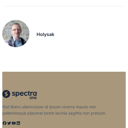
Holysak
Nisl libero ullamcorper id ipsum viverra mauris non
pellentesque placerat lorem lacinia sagittis non pretium.
Facebook
Twitter
YouTube
LinkedIn