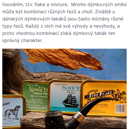
lisováním, tzv. flake a mixture. Mnoho dýmkových směsí
může být kombinací různých řezů a chutí. Zvláště u
dánských dýmkových tabáků jsou často míchány různé
typy řezů. Každý z nich má své výhody a nevýhody, a
proto vhodnou kombinací získá dýmkový tabák ten
správný charakter.