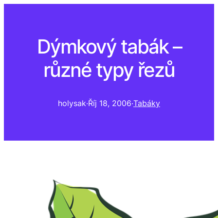
Dýmkový tabák –
různé typy řezů
holysak
·
Říj 18, 2006
·
Tabáky