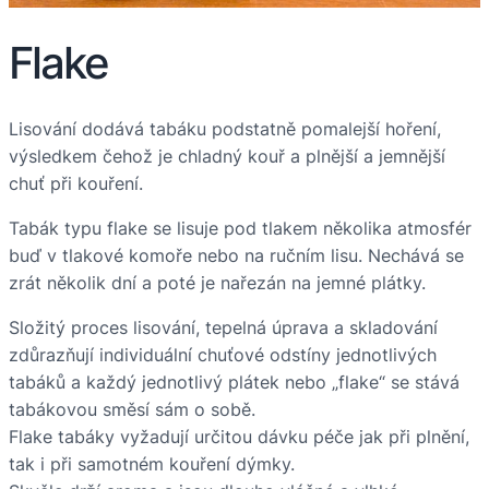
Flake
Lisování dodává tabáku podstatně pomalejší hoření,
výsledkem čehož je chladný kouř a plnější a jemnější
chuť při kouření.
Tabák typu flake se lisuje pod tlakem několika atmosfér
buď v tlakové komoře nebo na ručním lisu. Nechává se
zrát několik dní a poté je nařezán na jemné plátky.
Složitý proces lisování, tepelná úprava a skladování
zdůrazňují individuální chuťové odstíny jednotlivých
tabáků a každý jednotlivý plátek nebo „flake“ se stává
tabákovou směsí sám o sobě.
Flake tabáky vyžadují určitou dávku péče jak při plnění,
tak i při samotném kouření dýmky.