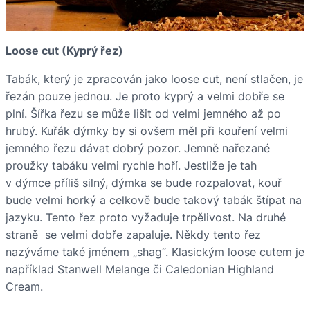
Loose cut (Kyprý řez)
Tabák, který je zpracován jako loose cut, není stlačen, je
řezán pouze jednou. Je proto kyprý a velmi dobře se
plní. Šířka řezu se může lišit od velmi jemného až po
hrubý. Kuřák dýmky by si ovšem měl při kouření velmi
jemného řezu dávat dobrý pozor. Jemně nařezané
proužky tabáku velmi rychle hoří. Jestliže je tah
v dýmce příliš silný, dýmka se bude rozpalovat, kouř
bude velmi horký a celkově bude takový tabák štípat na
jazyku. Tento řez proto vyžaduje trpělivost. Na druhé
straně se velmi dobře zapaluje. Někdy tento řez
nazýváme také jménem „shag“. Klasickým loose cutem je
například Stanwell Melange či Caledonian Highland
Cream.