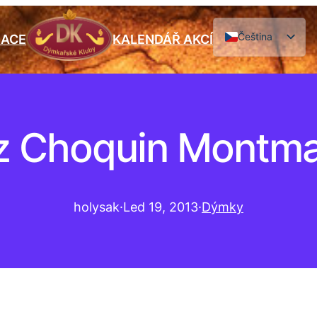
Čeština
IACE
KALENDÁŘ AKCÍ
English
z Choquin Montma
holysak
·
Led 19, 2013
·
Dýmky