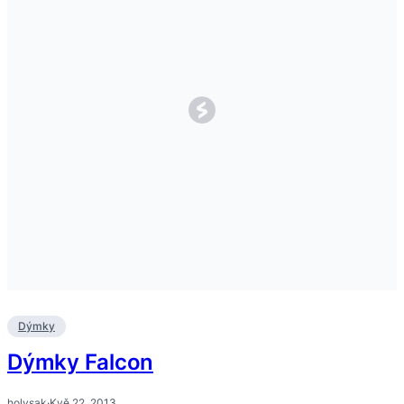
Dýmky
Dýmky Falcon
holysak
·
Kvě 22, 2013