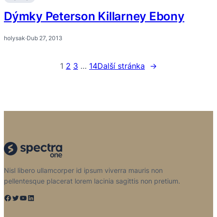
Dýmky Peterson Killarney Ebony
holysak
·
Dub 27, 2013
1
2
3
…
14
Další stránka
→
Nisl libero ullamcorper id ipsum viverra mauris non
pellentesque placerat lorem lacinia sagittis non pretium.
Facebook
Twitter
YouTube
LinkedIn