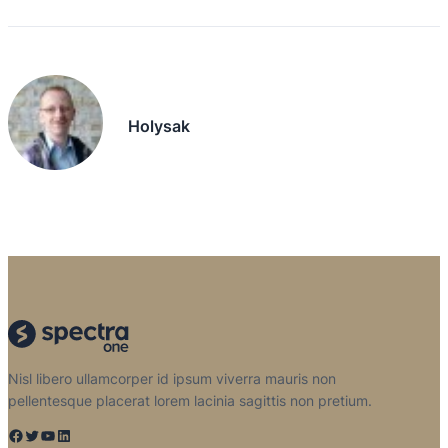
Holysak
Nisl libero ullamcorper id ipsum viverra mauris non
pellentesque placerat lorem lacinia sagittis non pretium.
Facebook
Twitter
YouTube
LinkedIn