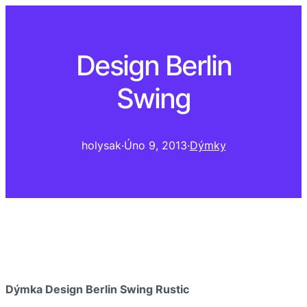
Design Berlin
Swing
holysak
·
Úno 9, 2013
·
Dýmky
Dýmka Design Berlin Swing Rustic