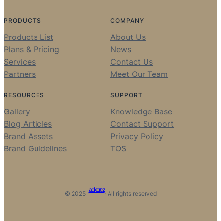
PRODUCTS
COMPANY
Products List
About Us
Plans & Pricing
News
Services
Contact Us
Partners
Meet Our Team
RESOURCES
SUPPORT
Gallery
Knowledge Base
Blog Articles
Contact Support
Brand Assets
Privacy Policy
Brand Guidelines
TOS
adkcr.cz
© 2025 ·
· All rights reserved