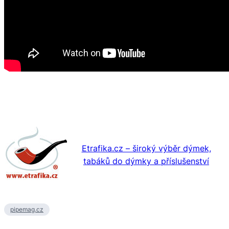
Etrafika.cz – široký výběr dýmek,
tabáků do dýmky a příslušenství
pipemag.cz