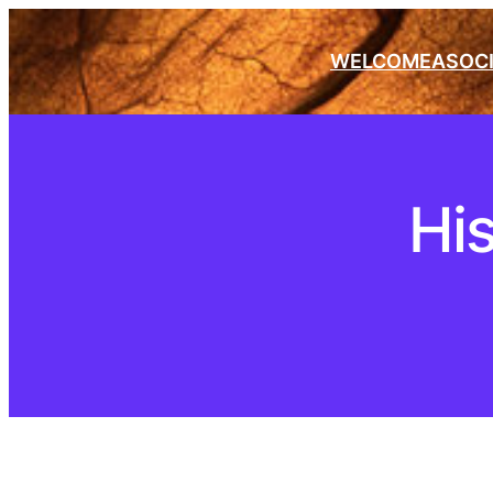
WELCOME
ASOC
Hi