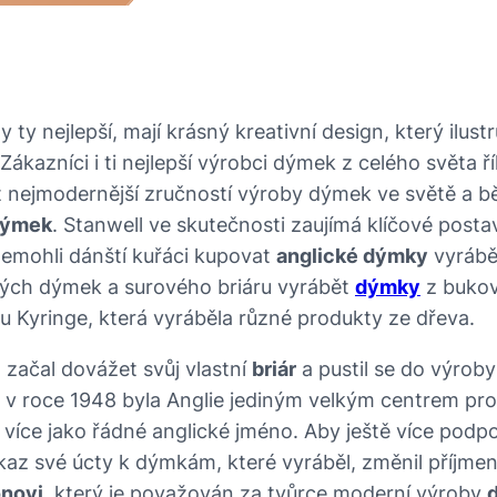
ty nejlepší, mají krásný kreativní design, který ilust
 Zákazníci i ti nejlepší výrobci dýmek z celého světa ř
t nejmodernější zručností výroby dýmek ve světě a b
dýmek
. Stanwell ve skutečnosti zaujímá klíčové posta
emohli dánští kuřáci kupovat
anglické dýmky
vyráběn
kých dýmek a surového briáru vyrábět
dýmky
z bukov
u Kyringe, která vyráběla různé produkty ze dřeva.
 začal dovážet svůj vlastní
briár
a pustil se do výroby
e v roce 1948 byla Anglie jediným velkým centrem pr
íce jako řádné anglické jméno. Aby ještě více podpoř
kaz své úcty k dýmkám, které vyráběl, změnil příjmen
onovi
, který je považován za tvůrce moderní výroby