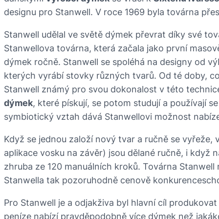
designu pro Stanwell. V roce 1969 byla továrna pře
Stanwell udělal ve světě dýmek převrat díky své to
Stanwellova továrna, která začala jako první maso
dýmek ročně. Stanwell se spoléhá na designy od 
kterých vyrábí stovky různých tvarů. Od té doby, c
Stanwell známý pro svou dokonalost v této techni
dýmek
, které pískují, se potom studují a používají 
symbiotický vztah dává Stanwellovi možnost nabízet
Když se jednou založí nový tvar a ručně se vyřeže
aplikace vosku na závěr) jsou dělané ručně, i když 
zhruba ze 120 manuálních kroků. Továrna Stanwell m
Stanwella tak pozoruhodně cenově konkurenceschopný
Pro Stanwell je a odjakživa byl hlavní cíl produkova
peníze nabízí pravděpodobně více dýmek než jakák