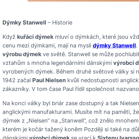
Dýmky Stanwell
– Historie
Když
kuřáci dýmek
mluví o dýmkách, které jsou vždy 
cenu mezi dýmkami, mají na mysli
dýmky Stanwell
.
výrobu dýmek
ve světě. Stanwell se může pochlubi
vztahům s mnoha legendárními dánskými
výrobci 
vyrobených dýmek. Během druhé světové války si n
1942 začal
Paul Nielsen
kvůli nedostupnosti anglic
zákazníky. V tom čase Paul řídil společnost nazvano
Na konci války byl briár zase dostupný a tak Nielsen
anglickými manufakturami. Musíte mít na paměti, ž
dýmek z „Nielsen“ na „Stanwell“, což znělo mnohem v
kterém je kočár tažený koněm Později si také na dů
dánskými
výrobci dýmek
se vrací k
Sixtenu Ivarss