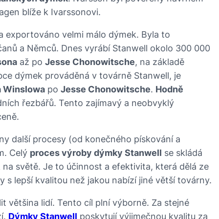
gen blíže k Ivarssonovi.
ka exportováno velmi málo dýmek. Byla to
ičanů a Němců. Dnes vyrábí Stanwell okolo 300 000
sona
až po
Jesse Chonowitsche
, na základě
obce dýmek prováděná v továrně Stanwell, je
a Winslowa
po
Jesse Chonowitsche
.
Hodně
ních řezbářů. Tento zajímavý a neobvyklý
ceně.
ny další procesy (od konečného pískování a
em. Celý
proces výroby dýmky Stanwell
se skládá
 světě. Je to účinnost a efektivita, která dělá ze
epší kvalitou než jakou nabízí jiné větší továrny.
 většina lidí. Tento cíl plní výborně. Za stejné
í.
Dýmky Stanwell
poskytují výjimečnou kvalitu za