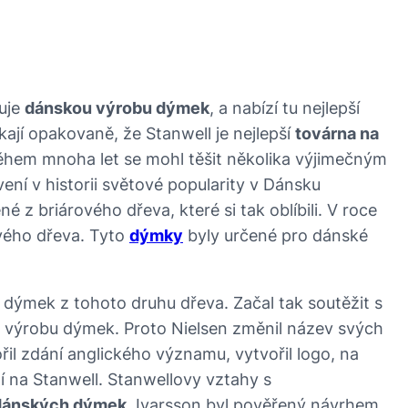
ruje
dánskou výrobu dýmek
, a nabízí tu nejlepší
íkají opakovaně, že Stanwell je nejlepší
továrna na
ěhem mnoha let se mohl těšit několika výjimečným
vení v historii světové popularity v Dánsku
é z briárového dřeva, které si tak oblíbili. V roce
ého dřeva. Tyto
dýmky
byly určené pro dánské
 dýmek z tohoto druhu dřeva. Začal tak soutěžit s
o výrobu dýmek. Proto Nielsen změnil název svých
il zdání anglického významu, vytvořil logo, na
í na Stanwell. Stanwellovy vztahy s
dánských dýmek
. Ivarsson byl pověřený návrhem