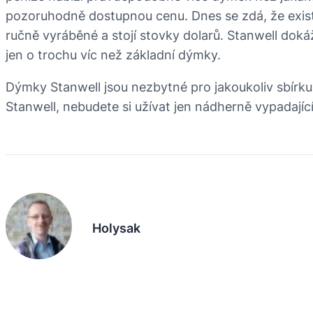
pozoruhodně dostupnou cenu. Dnes se zdá, že exist
ručně vyráběné a stojí stovky dolarů. Stanwell doká
jen o trochu víc než základní dýmky.
Dýmky Stanwell jsou nezbytné pro jakoukoliv sbír
Stanwell, nebudete si užívat jen nádherně vypadajíc
Holysak