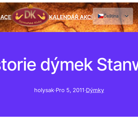
Čeština
IACE
KALENDÁŘ AKCÍ
English
storie dýmek Stanw
holysak
·
Pro 5, 2011
·
Dýmky