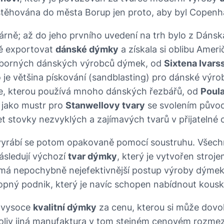
stěhována do města Borup jen proto, aby byl Copenha
várně; až do jeho prvního uvedení na trh bylo z Dáns
vě exportovat
dánské dýmky
a získala si oblibu Amer
výborných dánských výrobců dýmek, od
Sixtena Ivars
o je většina pískování (sandblasting) pro dánské výr
ce, kterou používá mnoho dánských řezbářů, od
Poul
se jako mustr pro
Stanwellovy tvary
se svolením původ
 stovky nezvyklých a zajímavých tvarů v přijatelné 
, vyrábí se potom opakovaně pomocí soustruhu. Všech
následují výchozí
tvar dýmky
, který je vytvořen stroj
á nepochybně nejefektivnější postup výroby dýmek na
 podnik, který je navíc schopen nabídnout kousky s l
t vysoce
kvalitní dýmky
za cenu, kterou si může dovolit
oliv jiná manufaktura v tom stejném cenovém rozmez