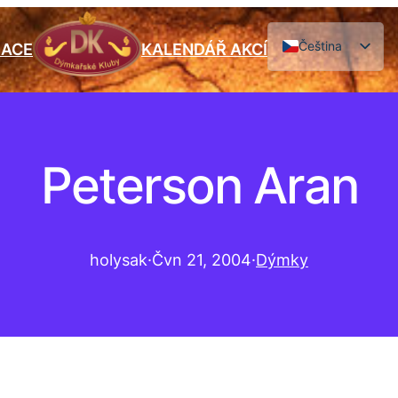
Čeština
IACE
KALENDÁŘ AKCÍ
English
Peterson Aran
holysak
·
Čvn 21, 2004
·
Dýmky