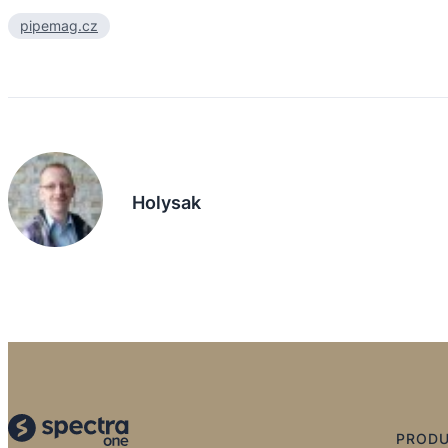
pipemag.cz
Holysak
PROD