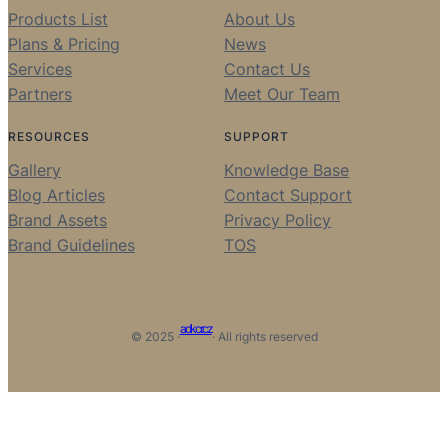
Products List
About Us
Plans & Pricing
News
Services
Contact Us
Partners
Meet Our Team
RESOURCES
SUPPORT
Gallery
Knowledge Base
Blog Articles
Contact Support
Brand Assets
Privacy Policy
Brand Guidelines
TOS
adkcr.cz
© 2025 ·
· All rights reserved