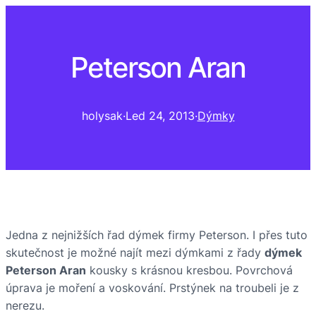
Peterson Aran
holysak
·
Led 24, 2013
·
Dýmky
Jedna z nejnižších řad dýmek firmy Peterson. I přes tuto
skutečnost je možné najít mezi dýmkami z řady
dýmek
Peterson Aran
kousky s krásnou kresbou. Povrchová
úprava je moření a voskování. Prstýnek na troubeli je z
nerezu.