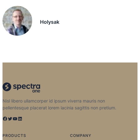
Holysak
Nisl libero ullamcorper id ipsum viverra mauris non
pellentesque placerat lorem lacinia sagittis non pretium.
Facebook
Twitter
YouTube
LinkedIn
PRODUCTS
COMPANY