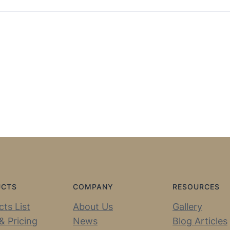
UCTS
COMPANY
RESOURCES
ts List
About Us
Gallery
& Pricing
News
Blog Articles