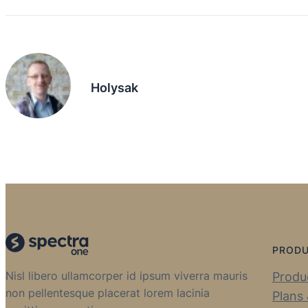
Holysak
PROD
Nisl libero ullamcorper id ipsum viverra mauris
Produc
non pellentesque placerat lorem lacinia
Plans 