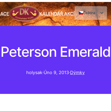
Čeština
IACE
KALENDÁŘ AKCÍ
English
Peterson Emerald
holysak
·
Úno 9, 2013
·
Dýmky