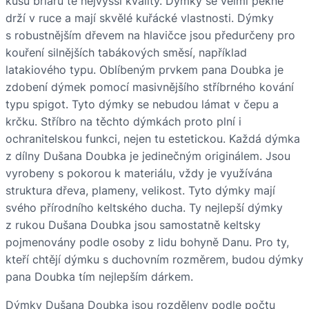
kusu briaru té nejvyšší kvality. Dýmky se velmi pěkně
drží v ruce a mají skvělé kuřácké vlastnosti. Dýmky
s robustnějším dřevem na hlavičce jsou předurčeny pro
kouření silnějších tabákových směsí, například
latakiového typu. Oblíbeným prvkem pana Doubka je
zdobení dýmek pomocí masivnějšího stříbrného kování
typu spigot. Tyto dýmky se nebudou lámat v čepu a
krčku. Stříbro na těchto dýmkách proto plní i
ochranitelskou funkci, nejen tu estetickou. Každá dýmka
z dílny Dušana Doubka je jedinečným originálem. Jsou
vyrobeny s pokorou k materiálu, vždy je využívána
struktura dřeva, plameny, velikost. Tyto dýmky mají
svého přírodního keltského ducha. Ty nejlepší dýmky
z rukou Dušana Doubka jsou samostatně keltsky
pojmenovány podle osoby z lidu bohyně Danu. Pro ty,
kteří chtějí dýmku s duchovním rozměrem, budou dýmky
pana Doubka tím nejlepším dárkem.
Dýmky Dušana Doubka jsou rozděleny podle počtu