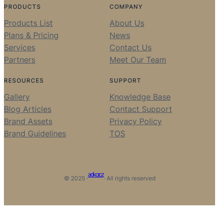
PRODUCTS
COMPANY
Products List
About Us
Plans & Pricing
News
Services
Contact Us
Partners
Meet Our Team
RESOURCES
SUPPORT
Gallery
Knowledge Base
Blog Articles
Contact Support
Brand Assets
Privacy Policy
Brand Guidelines
TOS
adkcr.cz
© 2025 ·
· All rights reserved