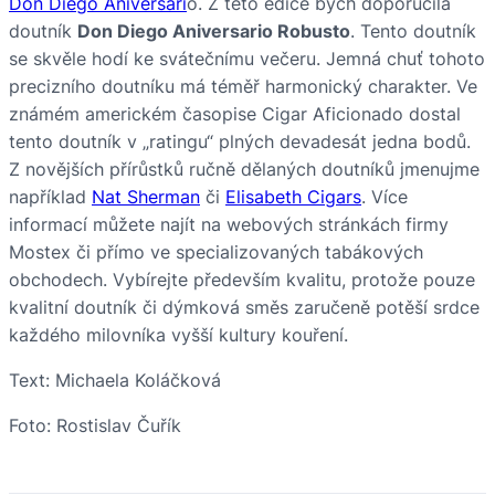
Don Diego Aniversari
o. Z této edice bych doporučila
doutník
Don Diego Aniversario Robusto
. Tento doutník
se skvěle hodí ke svátečnímu večeru. Jemná chuť tohoto
precizního doutníku má téměř harmonický charakter. Ve
známém americkém časopise Cigar Aficionado dostal
tento doutník v „ratingu“ plných devadesát jedna bodů.
Z novějších přírůstků ručně dělaných doutníků jmenujme
například
Nat Sherman
či
Elisabeth Cigars
. Více
informací můžete najít na webových stránkách firmy
Mostex či přímo ve specializovaných tabákových
obchodech. Vybírejte především kvalitu, protože pouze
kvalitní doutník či dýmková směs zaručeně potěší srdce
každého milovníka vyšší kultury kouření.
Text: Michaela Koláčková
Foto: Rostislav Čuřík