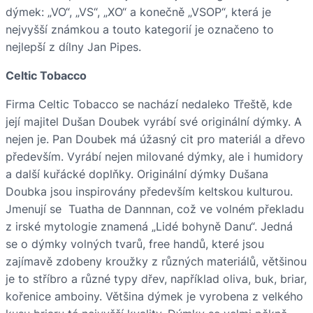
dýmek: „VO“, „VS“, „XO“ a konečně „VSOP“, která je
nejvyšší známkou a touto kategorií je označeno to
nejlepší z dílny Jan Pipes.
Celtic Tobacco
Firma Celtic Tobacco se nachází nedaleko Třeště, kde
její majitel Dušan Doubek vyrábí své originální dýmky. A
nejen je. Pan Doubek má úžasný cit pro materiál a dřevo
především. Vyrábí nejen milované dýmky, ale i humidory
a další kuřácké doplňky. Originální dýmky Dušana
Doubka jsou inspirovány především keltskou kulturou.
Jmenují se Tuatha de Dannnan, což ve volném překladu
z irské mytologie znamená „Lidé bohyně Danu“. Jedná
se o dýmky volných tvarů, free handů, které jsou
zajímavě zdobeny kroužky z různých materiálů, většinou
je to stříbro a různé typy dřev, například oliva, buk, briar,
kořenice amboiny. Většina dýmek je vyrobena z velkého