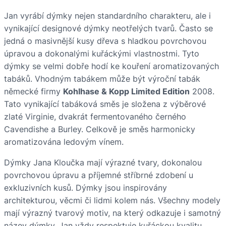
Jan vyrábí dýmky nejen standardního charakteru, ale i
vynikající designové dýmky neotřelých tvarů. Často se
jedná o masivnější kusy dřeva s hladkou povrchovou
úpravou a dokonalými kuřáckými vlastnostmi. Tyto
dýmky se velmi dobře hodí ke kouření aromatizovaných
tabáků. Vhodným tabákem může být výroční tabák
německé firmy
Kohlhase & Kopp Limited Edition
2008.
Tato vynikající tabáková směs je složena z výběrové
zlaté Virginie, dvakrát fermentovaného černého
Cavendishe a Burley. Celkově je směs harmonicky
aromatizována ledovým vínem.
Dýmky Jana Kloučka mají výrazné tvary, dokonalou
povrchovou úpravu a příjemné stříbrné zdobení u
exkluzivních kusů. Dýmky jsou inspirovány
architekturou, věcmi či lidmi kolem nás. Všechny modely
mají výrazný tvarový motiv, na který odkazuje i samotný
název dýmky. Jan vždy respektuje kuřáckou kvalitu