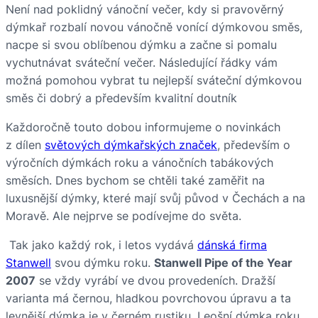
Není nad poklidný vánoční večer, kdy si pravověrný
dýmkař rozbalí novou vánočně vonící dýmkovou směs,
nacpe si svou oblíbenou dýmku a začne si pomalu
vychutnávat sváteční večer. Následující řádky vám
možná pomohou vybrat tu nejlepší sváteční dýmkovou
směs či dobrý a především kvalitní doutník
Každoročně touto dobou informujeme o novinkách
z dílen
světových dýmkařských značek
, především o
výročních dýmkách roku a vánočních tabákových
směsích. Dnes bychom se chtěli také zaměřit na
luxusnější dýmky, které mají svůj původ v Čechách a na
Moravě. Ale nejprve se podívejme do světa.
Tak jako každý rok, i letos vydává
dánská firma
Stanwell
svou dýmku roku.
Stanwell Pipe of the Year
2007
se vždy vyrábí ve dvou provedeních. Dražší
varianta má černou, hladkou povrchovou úpravu a ta
levnější dýmka je v černém rustiku. Leošní dýmka roku