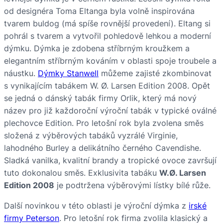
od designéra Toma Eltanga byla volně inspirována
tvarem buldog (má spíše rovnější provedení). Eltang si
pohrál s tvarem a vytvořil pohledově lehkou a moderní
dýmku. Dýmka je zdobena stříbrným kroužkem a
elegantním stříbrným kováním v oblasti spoje troubele a
náustku.
Dýmky Stanwell
můžeme zajisté zkombinovat
s vynikajícím tabákem W. Ø. Larsen Edition 2008. Opět
se jedná o dánský tabák firmy Orlik, který má nový
název pro již každoroční výroční tabák v typické oválné
plechovce Edition. Pro letošní rok byla zvolena směs
složená z výběrových tabáků vyzrálé Virginie,
lahodného Burley a delikátního černého Cavendishe.
Sladká vanilka, kvalitní brandy a tropické ovoce završují
tuto dokonalou směs. Exklusivita tabáku
W.Ø. Larsen
Edition 2008
je podtržena výběrovými lístky bílé růže.
Další novinkou v této oblasti je výroční dýmka z
irské
firmy Peterson
. Pro letošní rok firma zvolila klasický a