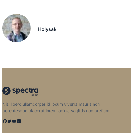
Holysak
Nisl libero ullamcorper id ipsum viverra mauris non
pellentesque placerat lorem lacinia sagittis non pretium.
Facebook
Twitter
YouTube
LinkedIn