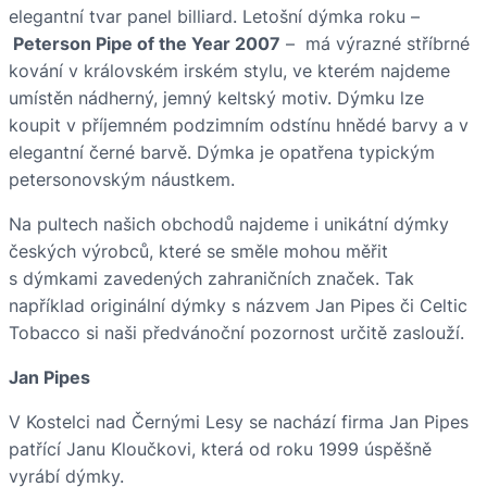
elegantní tvar panel billiard. Letošní dýmka roku –
Peterson Pipe of the Year 2007
– má výrazné stříbrné
kování v královském irském stylu, ve kterém najdeme
umístěn nádherný, jemný keltský motiv. Dýmku lze
koupit v příjemném podzimním odstínu hnědé barvy a v
elegantní černé barvě. Dýmka je opatřena typickým
petersonovským náustkem.
Na pultech našich obchodů najdeme i unikátní dýmky
českých výrobců, které se směle mohou měřit
s dýmkami zavedených zahraničních značek. Tak
například originální dýmky s názvem Jan Pipes či Celtic
Tobacco si naši předvánoční pozornost určitě zaslouží.
Jan Pipes
V Kostelci nad Černými Lesy se nachází firma Jan Pipes
patřící Janu Kloučkovi, která od roku 1999 úspěšně
vyrábí dýmky.