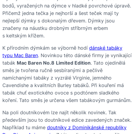
bodů, vyražených na dýmce v hladké povrchové úpravě.
Přičemž jedna tečka je nejhorší a šest teček mají ty
nejlepší dýmky s dokonalým dřevem. Dýmky jsou
značeny na náustku drobným stříbrným erbem
s keltským křížem.
K přírodním dýmkám se výborně hodí
dánské tabáky
typu Mac Baren
. Novinkou této dánské firmy je vynikající
tabák
Mac Baren No.8
Limited Edition
. Tato ojedinělá
směs je tvořena ručně sesbíranými a pečlivě
namíchanými tabáky z vyzrálé Virginie, jemného
Cavendishe a kvalitních Burley tabáků. Při kouření má
tabák chuť exotického ovoce s podtónem sladkého
koření. Tato směs je určena všem tabákovým gurmánům.
Na poli doutníkovém lze najít několik novinek. Tak
především jsou to doutníkové edice zavedených značek.
Například tu máme
doutníky z Dominikánské republiky