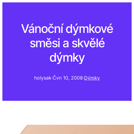
Vánoční dýmkové
směsi a skvělé
dýmky
holysak
·
Čvn 10, 2008
·
Dýmky