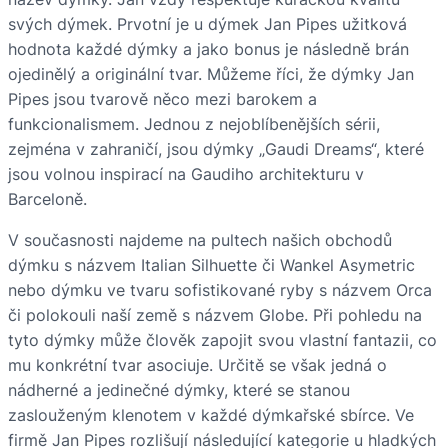
svých dýmek. Prvotní je u dýmek Jan Pipes užitková
hodnota každé dýmky a jako bonus je následně brán
ojedinělý a originální tvar. Můžeme říci, že dýmky Jan
Pipes jsou tvarově něco mezi barokem a
funkcionalismem. Jednou z nejoblíbenějších sérii,
zejména v zahraničí, jsou dýmky „Gaudi Dreams“, které
jsou volnou inspirací na Gaudiho architekturu v
Barceloně.
V současnosti najdeme na pultech našich obchodů
dýmku s názvem Italian Silhuette či Wankel Asymetric
nebo dýmku ve tvaru sofistikované ryby s názvem Orca
či polokouli naší země s názvem Globe. Při pohledu na
tyto dýmky může člověk zapojit svou vlastní fantazii, co
mu konkrétní tvar asociuje. Určitě se však jedná o
nádherné a jedinečné dýmky, které se stanou
zaslouženým klenotem v každé dýmkařské sbírce. Ve
firmě Jan Pipes rozlišují následující kategorie u hladkých