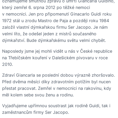
oznamujeme smutnou zprávu o úmrtí Giancarla Guidiho,
který zemřel 6. srpna 2012 po těžké nemoci
v nemocnici. Jen pro připomenutí Ginacarlo Guidi roku
1972 stál u zrodu Mastro de Paja a později roku 1984
založil vlastní dýmkařskou firmu Ser Jacopo. Je nám
velmi líto, že odešel jeden z mistrů současného
dýmkařství. Bude dýmkařskému světu velmi chybět.
Naposledy jsme jej mohli vidět u nás v České republice
na Třebíčském kouření v Dalešickém pivovaru v roce
2010.
Zdraví Giancarla se poslední dobou výrazně zhoršovalo.
Před dvěma měsíci díky zdravotním potížím byl nucen
přestat pracovat. Zemřel v nemocnici na rakovinu, kdy
měl kolem sebe svou ženu a rodinu.
Vyjadřujeme upřímnou soustrast jak rodině Guidi, tak i
zaměstnancům firmy Ser Jacopo.