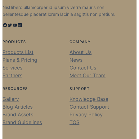
Nisl libero ullamcorper id ipsum viverra mauris non
pellentesque placerat lorem lacinia sagittis non pretium.
Facebook
Twitter
YouTube
LinkedIn
PRODUCTS
COMPANY
Products List
About Us
Plans & Pricing
News
Services
Contact Us
Partners
Meet Our Team
RESOURCES
SUPPORT
Gallery
Knowledge Base
Blog Articles
Contact Support
Brand Assets
Privacy Policy
Brand Guidelines
TOS