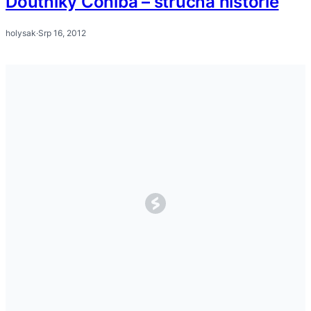
Doutníky Cohiba – stručná historie
holysak
·
Srp 16, 2012