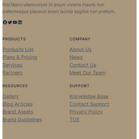
Nisl libero ullamcorper id ipsum viverra mauris non
pellentesque placerat lorem lacinia sagittis non pretium.
Facebook
Twitter
YouTube
LinkedIn
PRODUCTS
COMPANY
Products List
About Us
Plans & Pricing
News
Services
Contact Us
Partners
Meet Our Team
RESOURCES
SUPPORT
Gallery
Knowledge Base
Blog Articles
Contact Support
Brand Assets
Privacy Policy
Brand Guidelines
TOS