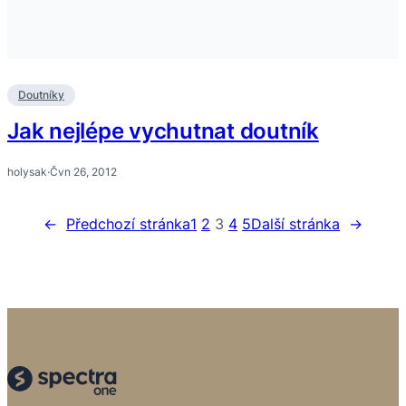
Doutníky
Jak nejlépe vychutnat doutník
holysak
·
Čvn 26, 2012
←
Předchozí stránka
1
2
3
4
5
Další stránka
→