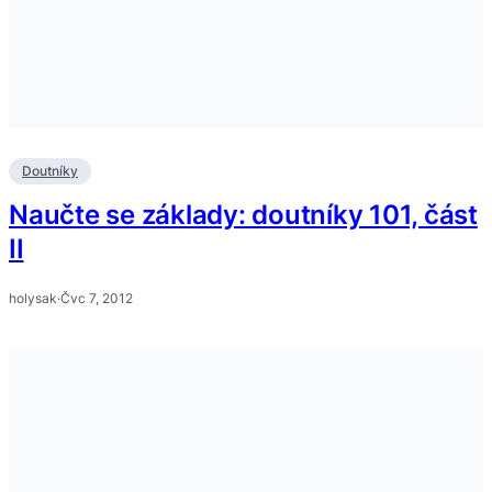
Doutníky
Naučte se základy: doutníky 101, část
II
holysak
·
Čvc 7, 2012