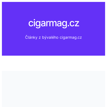
Přeskočit
na
obsah
cigarmag.cz
Články z bývalého cigarmag.cz