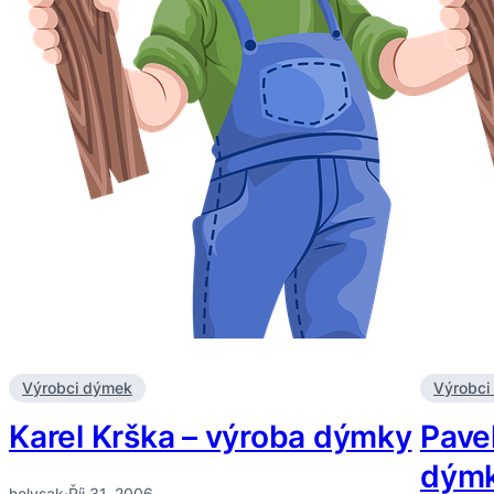
Výrobci dýmek
Výrobci
Karel Krška – výroba dýmky
Pave
dým
holysak
·
Říj 31, 2006