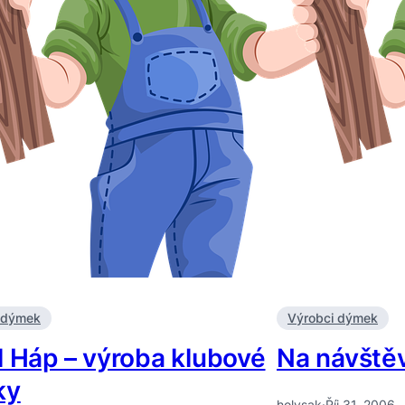
 dýmek
Výrobci dýmek
l Háp – výroba klubové
Na návště
ky
holysak
·
Říj 31, 2006