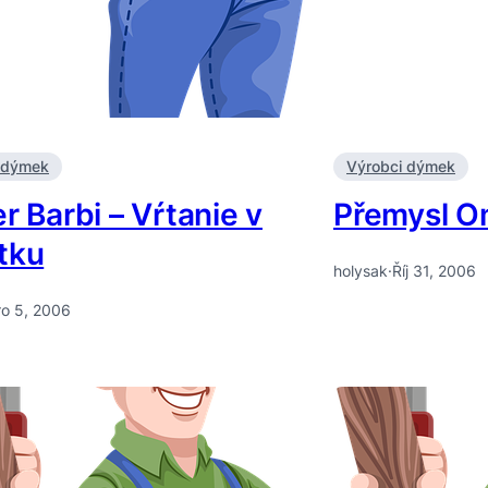
 dýmek
Výrobci dýmek
r Barbi – Vŕtanie v
Přemysl O
tku
holysak
·
Říj 31, 2006
ro 5, 2006