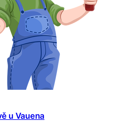
vě u Vauena