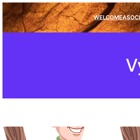
Přeskočit
na
WELCOME
ASOC
obsah
V