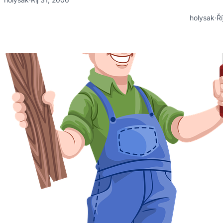
holysak
·
Ří