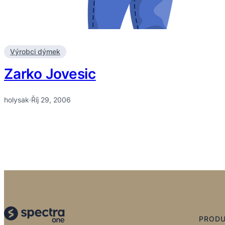
Výrobci dýmek
Zarko Jovesic
holysak
·
Říj 29, 2006
PROD