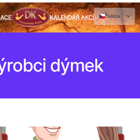
Čeština
IACE
KALENDÁŘ AKCÍ
English
ýrobci dýmek