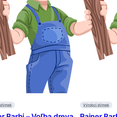
 dýmek
Výrobci dýmek
r Barbi – Voľba dreva
Rainer Barb