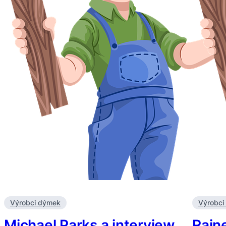
Výrobci dýmek
Výrobci
Michael Parks a interview…
Raine