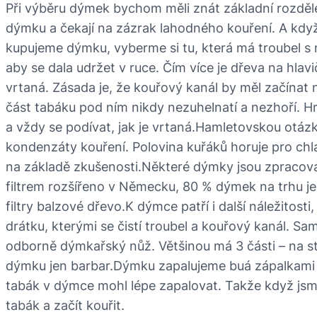
Při výběru dýmek bychom měli znát základní rozdělení
dýmku a čekají na zázrak lahodného kouření. A kdy
kupujeme dýmku, vyberme si tu, která má troubel s 
aby se dala udržet v ruce. Čím více je dřeva na hlavi
vrtaná. Zásada je, že kouřový kanál by měl začínat
část tabáku pod ním nikdy nezuhelnatí a nezhoří. H
a vždy se podívat, jak je vrtaná.Hamletovskou otázko
kondenzáty kouření. Polovina kuřáků horuje pro chla
na základě zkušenosti.Některé dýmky jsou zpracován
filtrem rozšířeno v Německu, 80 % dýmek na trhu je s 
filtry balzové dřevo.K dýmce patří i další náležitost
drátku, kterými se čistí troubel a kouřový kanál. Sa
odborně dýmkařský nůž. Většinou má 3 části – na stl
dýmku jen barbar.Dýmku zapalujeme buá zápalkam
tabák v dýmce mohl lépe zapalovat. Takže když jsme
tabák a začít kouřit.