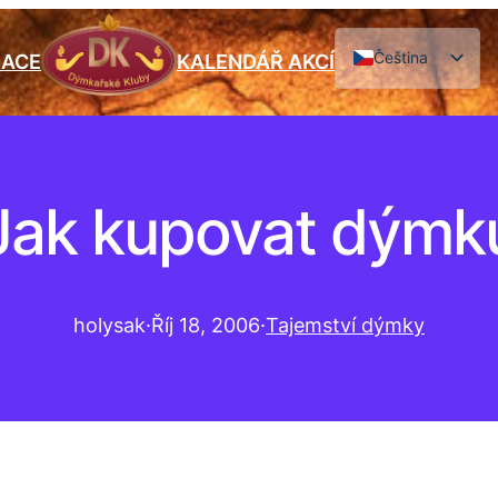
Čeština
IACE
KALENDÁŘ AKCÍ
English
Jak kupovat dýmk
holysak
·
Říj 18, 2006
·
Tajemství dýmky