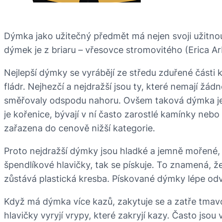
Dýmka jako užitečný předmět má nejen svoji užitno
dýmek je z briaru – vřesovce stromovitého (Erica Ar
Nejlepší dýmky se vyrábějí ze středu zduřené části 
fládr. Nejhezčí a nejdražší jsou ty, které nemají žá
směřovaly odspodu nahoru. Ovšem taková dýmka je je
je kořenice, bývají v ní často zarostlé kamínky neb
zařazena do cenově nižší kategorie.
Proto nejdražší dýmky jsou hladké a jemně mořené, a
špendlíkové hlavičky, tak se pískuje. To znamená, ž
zůstává plastická kresba. Pískované dýmky lépe odv
Když má dýmka více kazů, zakytuje se a zatře tmav
hlavičky vyryjí vrypy, které zakryjí kazy. Často jso