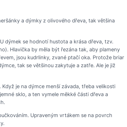
eršánky a dýmky z olivového dřeva, tak většina
 U dýmek se hodnotí hustota a krása dřeva, tzv.
zrno). Hlavička by měla být řezána tak, aby plameny
vem, jsou kudrlinky, zvané ptačí oka. Protože briar
mce, tak se většinou zakytuje a zatře. Ale je již
. Když je na dýmce menší závada, třeba velikosti
 jemné sklo, a ten vymele měkké části dřeva a
ch.
. součkováním. Upraveným vrtákem se na povrch
y.