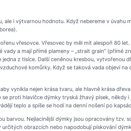
u, ale i výtvarnou hodnotu. Když nebereme v úvahu m
borea).
kořenu vřesovce. Vřesovec by měl mít alespoň 80 let.
dné vady a mají přímé plameny – „strait grain“ (přímé 
dna z tisíce. Další ceněnou kresbou, vytvořenou dře
o vzduchové komůrky. Když se taková vada objeví na dý
by vynikla nejen krása tvaru, ale hlavně krása dřeva
e se proti hlavičce dýmky tryská žhavý písek, někdy i
ádějí teplo a spíše se hodí na denní nošení po kapsá
ou barvou. Nejlacinější dýmky jsou opracovány tzv
u v určitých obrazcích nebo napodobují pískování dýmk