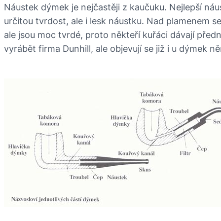
Náustek dýmek je nejčastěji z kaučuku. Nejlepší náu
určitou tvrdost, ale i lesk náustku. Nad plamenem se
ale jsou moc tvrdé, proto někteří kuřáci dávají p
vyrábět firma Dunhill, ale objevují se již i u dýmek 