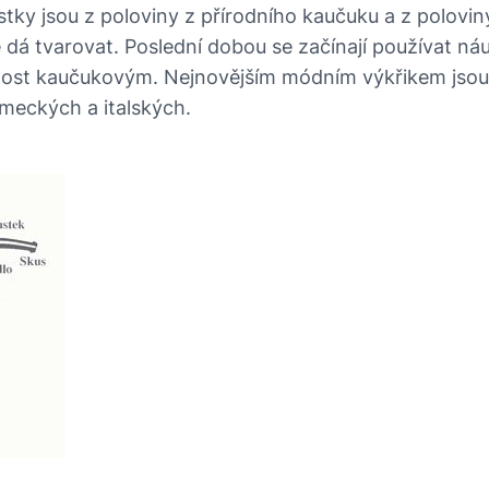
stky jsou z poloviny z přírodního kaučuku a z polovi
 dá tvarovat. Poslední dobou se začínají používat náu
řednost kaučukovým. Nejnovějším módním výkřikem jso
německých a italských.