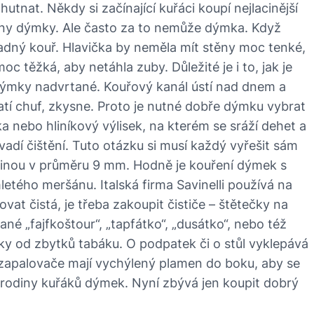
utnat. Někdy si začínající kuřáci koupí nejlacinější
hny dýmky. Ale často za to nemůže dýmka. Když
ladný kouř. Hlavička by neměla mít stěny moc tenké,
c těžká, aby netáhla zuby. Důležité je i to, jak je
é dýmky nadvrtané. Kouřový kanál ústí nad dnem a
atí chuf, zkysne. Proto je nutné dobře dýmku vybrat
a nebo hliníkový výlisek, na kterém se sráží dehet a
vadí čištění. Tuto otázku si musí každý vyřešit sám
tšinou v průměru 9 mm. Hodně je kouření dýmek s
mletého meršánu. Italská firma Savinelli používá na
vat čistá, je třeba zakoupit čističe – štětečky na
né „fajfkoštour“, „tapfátko“, „dusátko“, nebo též
mky od zbytků tabáku. O podpatek či o stůl vyklepává
palovače mají vychýlený plamen do boku, aby se
o rodiny kuřáků dýmek. Nyní zbývá jen koupit dobrý