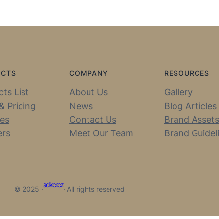
UCTS
COMPANY
RESOURCES
ts List
About Us
Gallery
& Pricing
News
Blog Articles
ces
Contact Us
Brand Assets
ers
Meet Our Team
Brand Guidel
adkcr.cz
© 2025 ·
· All rights reserved