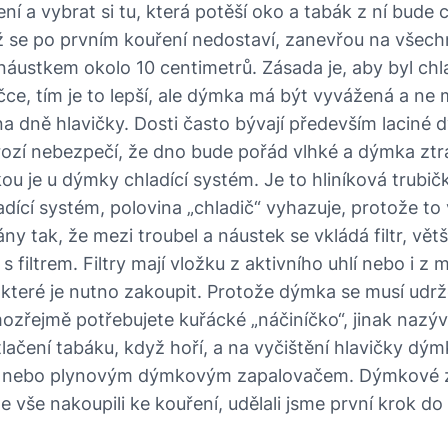
 a vybrat si tu, která potěší oko a tabák z ní bude ch
ž se po prvním kouření nedostaví, zanevřou na všec
náustkem okolo 10 centimetrů. Zásada je, aby byl ch
čce, tím je to lepší, ale dýmka má být vyvážená a ne mo
 na dně hlavičky. Dosti často bývají především lacin
rozí nebezpečí, že dno bude pořád vlhké a dýmka ztr
u je u dýmky chladící systém. Je to hliníková trubičk
dící systém, polovina „chladič“ vyhazuje, protože to 
y tak, že mezi troubel a náustek se vkládá filtr, vě
filtrem. Filtry mají vložku z aktivního uhlí nebo i z 
i, které je nutno zakoupit. Protože dýmka se musí udržo
mozřejmě potřebujete kuřácké „náčiníčko“, jinak nazýva
ačení tabáku, když hoří, a na vyčištění hlavičky dý
i nebo plynovým dýmkovým zapalovačem. Dýmkové za
 vše nakoupili ke kouření, udělali jsme první krok d