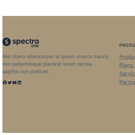
PROD
Nisl libero ullamcorper id ipsum viverra mauris
Produc
non pellentesque placerat lorem lacinia
Plans 
sagittis non pretium.
Servi
Partn
Facebook
Twitter
YouTube
LinkedIn