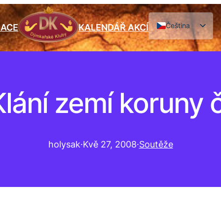
Čeština
IACE
KALENDÁŘ AKCÍ
English
 Klání zemí koruny
holysak
·
Kvě 27, 2008
·
Soutěže