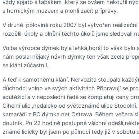
vždy spjato s tabákem ,který se ovšem nekouřil nýb
s hornickým muzeem a mohli začít přípravy.
V druhé polovině roku 2007 byl vytvořen realizační t
rozdělili úkoly a plnění těchto úkolů jsme sledovali
Volba výrobce dýmek byla lehká,horší to však bylo 
nám poslal nějaký návrh dýmky ten však zcela přepr
se klání zúčastnil.
A teď k samotnému klání. Nervozita stoupala každým
důchodci volno ve svých aktivitách.Připravují se pr
soutěžící a v neposlední řadě se kompletují ceny p
Cihelní ulici,nedaleko od světoznámé ulice Stodolní.
kamarádi z PC dýmka.net Ostrava. Během večera si vši
doutník. Po 22 hodině postupně všichni odešli,někteř
známé lidičky byl jsem po půlnoci tedy již v sobotu