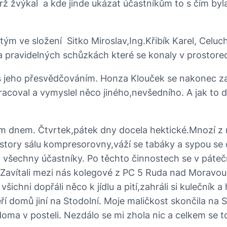
rž žvýkal a kde jinde ukázat účastníkům to s čím by
ým ve složení Sitko Miroslav,Ing.Křibík Karel, Celuch
 na pravidelných schůzkách které se konaly v prostore
s jeho přesvědčováním. Honza Klouček se nakonec za 
acoval a vymyslel něco jiného,nevšedního. A jak to 
 dnem. Čtvrtek,pátek dny docela hektické.Mnozí z ná
ostory sálu kompresorovny,váží se tabáky a sypou se d
ro všechny účastníky. Po těchto činnostech se v páte
 Zavítali mezi nás kolegové z PC 5 Ruda nad Moravou a
chni dopřáli něco k jídlu a pití,zahráli si kulečník a
í domů jiní na Stodolní. Moje maličkost skončila na S
 doma v posteli. Nezdálo se mi zhola nic a celkem se 