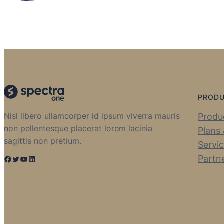
PROD
Nisl libero ullamcorper id ipsum viverra mauris
Produc
non pellentesque placerat lorem lacinia
Plans 
sagittis non pretium.
Servi
Partn
Facebook
Twitter
YouTube
LinkedIn