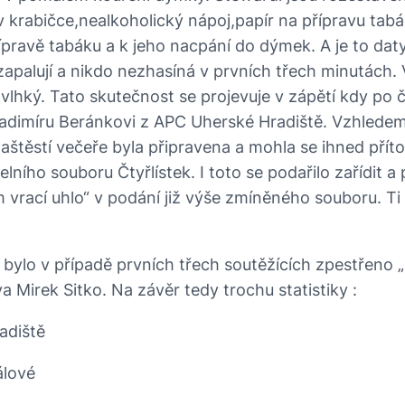
 krabičce,nealkoholický nápoj,papír na přípravu tabá
řípravě tabáku a k jeho nacpání do dýmek. A je to da
alují a nikdo nezhasíná v prvních třech minutách. V
lhký. Tato skutečnost se projevuje v zápětí kdy po 
dimíru Beránkovi z APC Uherské Hradiště. Vzhledem k
Naštěstí večeře byla připravena a mohla se ihned přít
delního souboru Čtyřlístek. I toto se podařilo zařídi
rací uhlo“ v podání již výše zmíněného souboru. Ti kteř
 bylo v případě prvních třech soutěžících zpestřeno 
a Mirek Sitko. Na závěr tedy trochu statistiky :
diště
lové