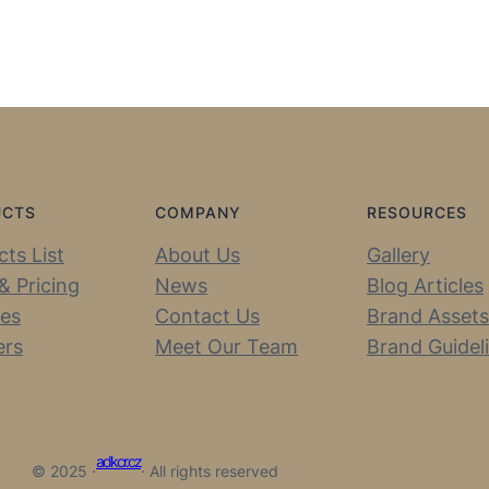
UCTS
COMPANY
RESOURCES
ts List
About Us
Gallery
& Pricing
News
Blog Articles
ces
Contact Us
Brand Assets
ers
Meet Our Team
Brand Guidel
adkcr.cz
© 2025 ·
· All rights reserved