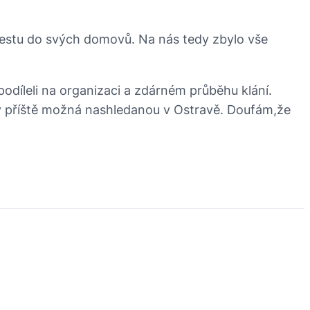
 cestu do svých domovů. Na nás tedy zbylo vše
 podíleli na organizaci a zdárném průběhu klání.
y příště možná nashledanou v Ostravě. Doufám,že