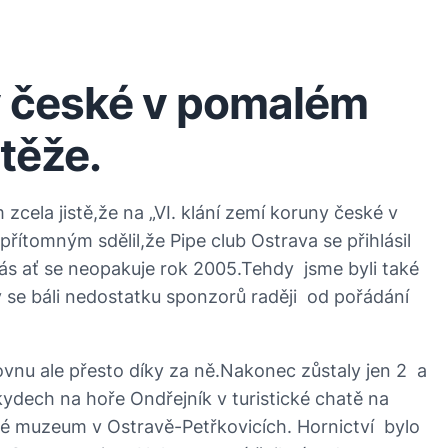
ny české v pomalém
utěže.
cela jistě,že na „VI. klání zemí koruny české v
řítomným sdělil,že Pipe club Ostrava se přihlásil
 nás ať se neopakuje rok 2005.Tehdy jsme byli také
 se báli nedostatku sponzorů raději od pořádání
vnu ale přesto díky za ně.Nakonec zůstaly jen 2 a
kydech na hoře Ondřejník v turistické chatě na
ké muzeum v Ostravě-Petřkovicích. Hornictví bylo