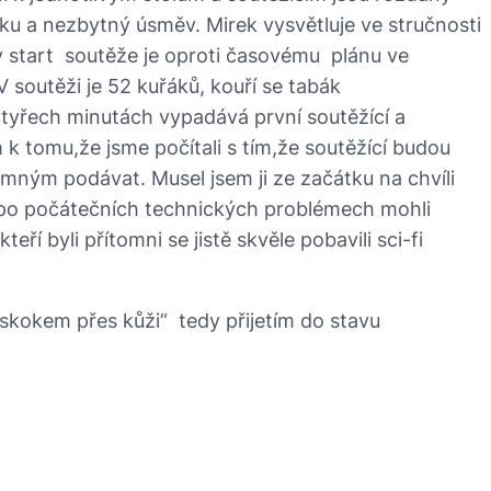
ku a nezbytný úsměv. Mirek vysvětluje ve stručnosti
ty start soutěže je oproti časovému plánu ve
 soutěži je 52 kuřáků, kouří se tabák
čtyřech minutách vypadává první soutěžící a
 tomu,že jsme počítali s tím,že soutěžící budou
omným podávat. Musel jsem ji ze začátku na chvíli
t a po počátečních technických problémech mohli
í byli přítomni se jistě skvěle pobavili sci-fi
„skokem přes kůži“ tedy přijetím do stavu