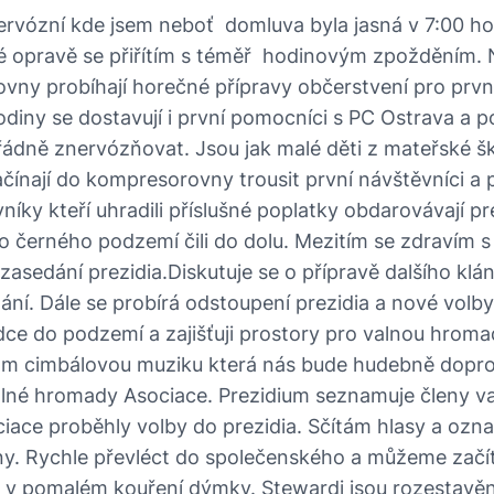
nervózní kde jsem neboť domluva byla jasná v 7:00 h
é opravě se přiřítím s téměř hodinovým zpožděním. N
ny probíhají horečné přípravy občerstvení pro první 
iny se dostavují i první pomocníci s PC Ostrava a pok
ádně znervózňovat. Jsou jak malé děti z mateřské školk
ínají do kompresorovny trousit první návštěvníci a 
níky kteří uhradili příslušné poplatky obdarovávají 
 černého podzemí čili do dolu. Mezitím se zdravím s
é zasedání prezidia.Diskutuje se o přípravě dalšího kl
klání. Dále se probírá odstoupení prezidia a nové vo
dce do podzemí a zajišťuji prostory pro valnou hrom
vítám cimbálovou muziku která nás bude hudebně dopr
alné hromady Asociace. Prezidium seznamuje členy v
ciace proběhly volby do prezidia. Sčítám hlasy a oz
y. Rychle převléct do společenského a můžeme začít
 v pomalém kouření dýmky. Stewardi jsou rozestavěni