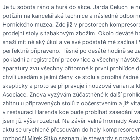
Je tu sobota ráno a hurá do akce. Jarda Celuch je 
potížím na kancelářské technice a následné odborn
Hornického muzea. Zde již v prostorech kompresorov
prodejní stoly s tabákovým zbožím. Okolo deváté hod
snaží mít nějaký úkol a ve své podstatě mě začínají ř
perfektně připraveno. Těsně po desáté hodině se zač
pokladní a registrační pracovnice a všechny návštěv
aparatury zvu všechny přítomné k první prohlídce do
chvíli usedám s jejími členy ke stolu a probíhá řádn
skepticky a proto se připravuje i nouzová varianta 
Asociace. Znova vyzývám zúčastněné k další prohlí
zhltnu u připravených stolů z občerstvením a již 
v restauraci Harenda kde bude probíhat zasedání v
jsem již výše rozebral. Na závěr valné hromady Aso
aktu se urychleně přesouvám do haly kompresorovn
rozhodčí Mirek Sitko seznamuje stewardy s pravidly