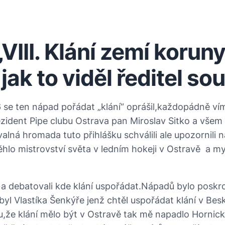
VIII. Klání zemí koru
ak to viděl ředitel so
se ten nápad pořádat „klání“ oprášil,každopádně vím z
ident Pipe clubu Ostrava pan Miroslav Sitko a všem p
valná hromada tuto přihlášku schválili ale upozornili
hlo mistrovství světa v ledním hokeji v Ostravě a my
a debatovali kde klání uspořádat.Nápadů bylo poskro
byl Vlastíka Šenkýře jenž chtěl uspořádat klání v Bes
,že klání mělo být v Ostravě tak mě napadlo Hornic