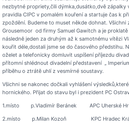
nezbytné propriety,čili dýmka,dusátko,dvě zápalky v
pravidla CIPC v pomalém kouření a startuje čas k p
zpoždění. Budeme to muset někde dohnat. Všichni zap
Grousemoor od firmy Samuel Gawitch a je proklatě v
následně jeden za druhým až k samotnému vítězi Vla
kouřit déle,dostali jsme se do časového předstihu. 
oželet a telefonicky domluvit uspíšení příjezdu diva
přítomní shlédnout divadelní představení „ Imperium v
příběhu o ztrátě uhlí z vesmírné soustavy.
Všichni se nakonec dočkali vyhlášení výsledků,které
hornického. Přijat do stavu byl i prezident PC Ostrav
1.místo p.Vladimír Beránek APC Uherské Hra
2.místo p.Milan Kozoň KPC Hradec Krá