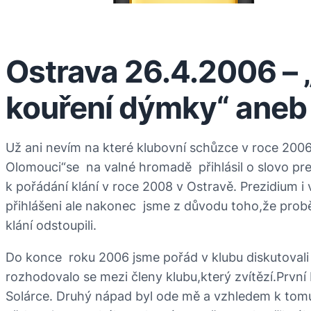
Ostrava 26.4.2006 – „
kouření dýmky“ aneb j
Už ani nevím na které klubovní schůzce v roce 2006 
Olomouci“se na valné hromadě přihlásil o slovo prez
k pořádání klání v roce 2008 v Ostravě. Prezidium i 
přihlášeni ale nakonec jsme z důvodu toho,že probě
klání odstoupili.
Do konce roku 2006 jsme pořád v klubu diskutovali 
rozhodovalo se mezi členy klubu,který zvítězí.První 
Solárce. Druhý nápad byl ode mě a vzhledem k tomu