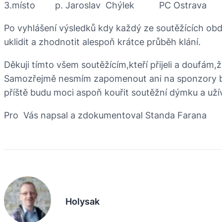
3.místo p. Jaroslav Chýlek PC Ostrava
Po vyhlášení výsledků kdy každý ze soutěžících obd
uklidit a zhodnotit alespoň krátce průběh klání.
Děkuji tímto všem soutěžícím,kteří přijeli a doufám,
Samozřejmě nesmím zapomenout ani na sponzory bez
příště budu moci aspoň kouřit soutěžní dýmku a užív
Pro Vás napsal a zdokumentoval Standa Farana
Holysak