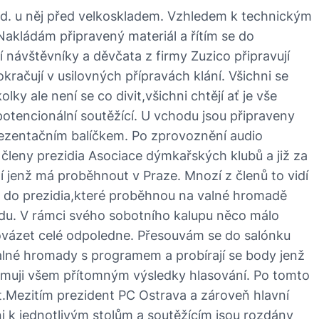
od. u něj před velkoskladem. Vzhledem k technickým
akládám připravený materiál a řítím se do
návštěvníky a děvčata z firmy Zuzico připravují
račují v usilovných přípravách klání. Všichni se
y ale není se co divit,všichni chtějí ať je vše
potencionální soutěžící. U vchodu jsou připraveny
prezentačním balíčkem. Po zprovoznění audio
 členy prezidia Asociace dýmkařských klubů a již za
ání jenž má proběhnout v Praze. Mnozí z členů to vidí
lby do prezidia,které proběhnou na valné hromadě
adu. V rámci svého sobotního kalupu něco málo
ovázet celé odpoledne. Přesouvám se do salónku
alné hromady s programem a probírají se body jenž
namuji všem přítomným výsledky hlasování. Po tomto
.Mezitím prezident PC Ostrava a zároveň hlavní
 k jednotlivým stolům a soutěžícím jsou rozdány