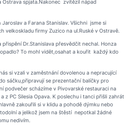
la Ostrava spjata.Nakonec zvítězil nápad
 Jaroslav a Farana Stanislav. Všichni jsme si
ch velkoskladu firmy Zuzico na ul.Ruské v Ostravě.
přispění Dr.Stanislava přesvědčit nechal. Honza
dopadlo? To mohl vidět,osahat a kouřit každý kdo
s si vzali v zaměstnání dovolenou a nepracující
o sáčku,připravují se prezentační balíčky pro
ční podvečer scházíme v Pivovarské restauraci na
 z PC Silesia Opava. K poslechu i tanci přišli zahrát
 hlavně zakouřili si v klidu a pohodě dýmku nebo
todolní a jelikož jsem na štěstí nepotkal žádné
tomu nedivím.