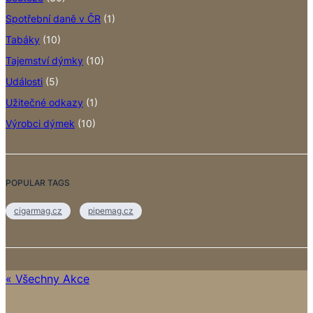
Spotřební daně v ČR
(1)
Tabáky
(10)
Tajemství dýmky
(10)
Události
(5)
Užitečné odkazy
(1)
Výrobci dýmek
(10)
POPULAR TAGS
cigarmag.cz
pipemag.cz
« Všechny Akce