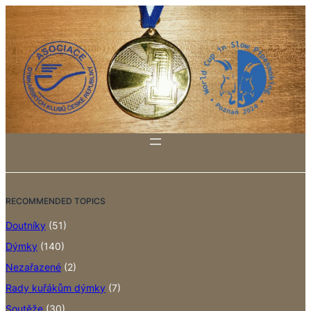
RECOMMENDED TOPICS
Doutníky
(51)
Dýmky
(140)
Nezařazené
(2)
Rady kuřákům dýmky
(7)
Soutěže
(30)