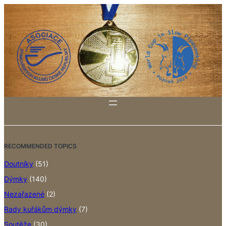
RECOMMENDED TOPICS
Doutníky
(51)
Dýmky
(140)
Nezařazené
(2)
Rady kuřákům dýmky
(7)
Soutěže
(30)