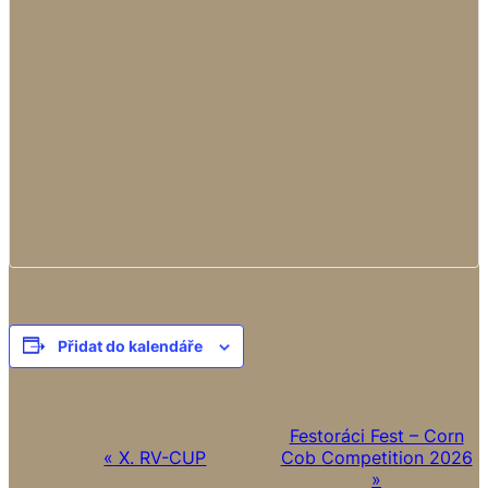
Přidat do kalendáře
N
Festoráci Fest – Corn
«
X. RV-CUP
Cob Competition 2026
a
»