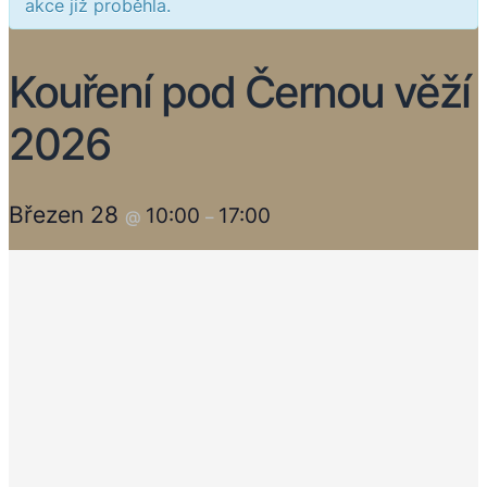
akce již proběhla.
Kouření pod Černou věží
2026
Březen 28
10:00
17:00
@
–