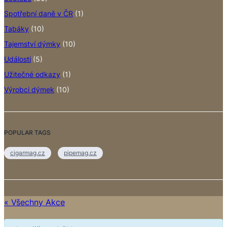
Spotřební daně v ČR
(1)
Tabáky
(10)
Tajemství dýmky
(10)
Události
(5)
Užitečné odkazy
(1)
Výrobci dýmek
(10)
POPULAR TAGS
cigarmag.cz
pipemag.cz
« Všechny Akce