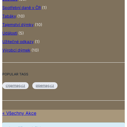
Spotřební daně v ČR
(1)
Tabáky
(10)
Tajemství dýmky
(10)
Události
(5)
Užitečné odkazy
(1)
Výrobci dýmek
(10)
POPULAR TAGS
cigarmag.cz
pipemag.cz
« Všechny Akce