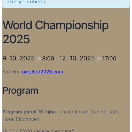
akce již proběhla.
World Championship
2025
9. 10. 2025
12. 10. 2025
8:00
17:00
@
–
@
Stránky:
oirschot2025.com
Program
Program pátek 10. října
– místo konání Van der Valk
Hotel Eindhoven
19:00 / 23:00 Večeře prezidentů