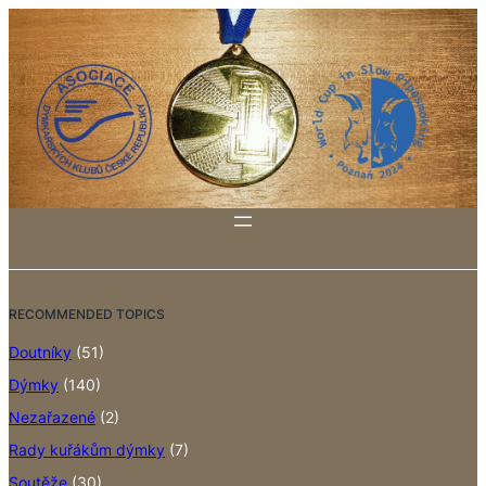
RECOMMENDED TOPICS
Doutníky
(51)
Dýmky
(140)
Nezařazené
(2)
Rady kuřákům dýmky
(7)
Soutěže
(30)