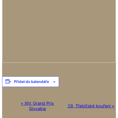
Přidat do kalendáře
N
«
XIV. Grand Prix
29. Třebíčské kouření
»
Slovakia
a