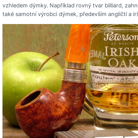
vzhledem dýmky. Například rovný tvar billiard, zahnu
také samotní výrobci dýmek, především angličtí a ir