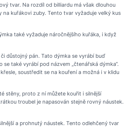
dový tvar. Na rozdíl od billiardu má však dlouhou
 na kuřákovi zuby. Tento tvar vyžaduje velký kus
Dýmka také vyžaduje náročnějšího kuřáka, i když
d či důstojný pán. Tato dýmka se vyrábí buď
roto se také vyrábí pod názvem „čtenářská dýmka“.
řesle, soustředit se na kouření a možná i v klidu
 stěny, proto z ní můžete kouřit i silnější
krátkou troubel je napasován stejně rovný náustek.
lnější a prohnutý náustek. Tento odlehčený tvar