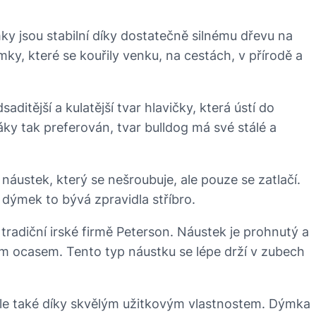
ky jsou stabilní díky dostatečně silnému dřevu na
ky, které se kouřily venku, na cestách, v přírodě a
ditější a kulatější tvar hlavičky, která ústí do
y tak preferován, tvar bulldog má své stálé a
 náustek, který se nešroubuje, ale pouze se zatlačí.
dýmek to bývá zpravidla stříbro.
 tradiční irské firmě Peterson. Náustek je prohnutý a
ím ocasem. Tento typ náustku se lépe drží v zubech
le také díky skvělým užitkovým vlastnostem. Dýmka