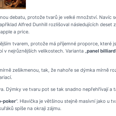
ou debatu, protože tvarů je velké množství. Navíc 
říklad Alfred Dunhill rozlišoval následujících deset z
apple a price.
jším tvarem, protože má příjemné proporce, které j
 v nejrůznějších velikostech. Varianta „
panel billiard
mírně zešikmenou, tak, že nahoře se dýmka mírně rozši
ariací.
va. Dýmky ve tvaru pot se tak snadno nepřehřívají a t
p-poker
“. Hlavička je většinou stejně masívní jako u t
uřáků spíše na okraji zájmu.