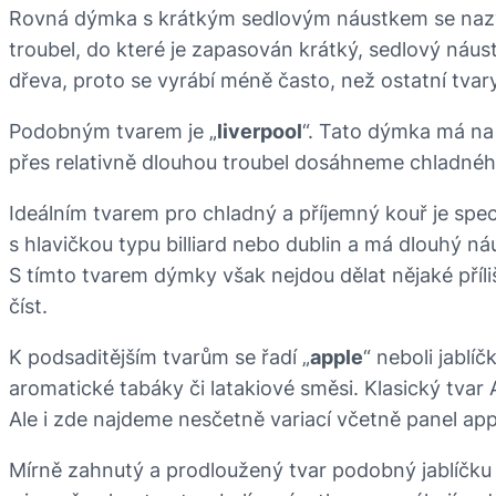
Rovná dýmka s krátkým sedlovým náustkem se naz
troubel, do které je zapasován krátký, sedlový náu
dřeva, proto se vyrábí méně často, než ostatní tvary
Podobným tvarem je „
liverpool
“. Tato dýmka má na 
přes relativně dlouhou troubel dosáhneme chladnéh
Ideálním tvarem pro chladný a příjemný kouř je speci
s hlavičkou typu billiard nebo dublin a má dlouhý n
S tímto tvarem dýmky však nejdou dělat nějaké příli
číst.
K podsaditějším tvarům se řadí „
apple
“ neboli jablí
aromatické tabáky či latakiové směsi. Klasický tvar
Ale i zde najdeme nesčetně variací včetně panel app
Mírně zahnutý a prodloužený tvar podobný jablíčk