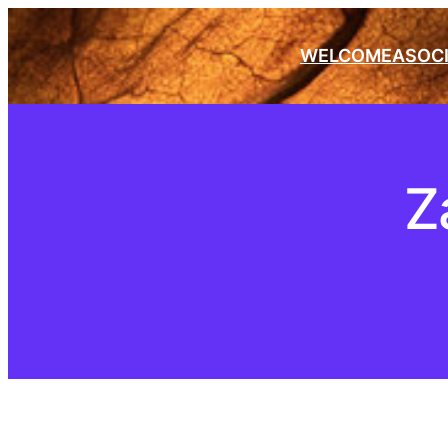
WELCOME
ASOC
Z