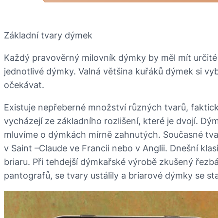
Základní tvary dýmek
Každý pravověrný milovník dýmky by měl mít určité
jednotlivé dýmky. Valná většina kuřáků dýmek si vy
očekávat.
Existuje nepřeberné množství různých tvarů, faktic
vycházejí ze základního rozlišení, které je dvojí. Dý
mluvíme o dýmkách mírně zahnutých. Současné tvary
v Saint –Claude ve Francii nebo v Anglii. Dnešní k
briaru. Při tehdejší dýmkařské výrobě zkušený řezbá
pantografů, se tvary ustálily a briarové dýmky se 