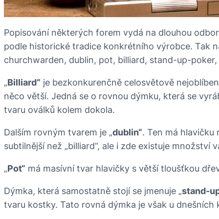
Popisování některých forem vydá na dlouhou odborn
podle historické tradice konkrétního výrobce. Tak nap
churchwarden, dublin, pot, billiard, stand-up-poker, 
„
Billiard“
je bezkonkurenčně celosvětově nejoblíbeně
něco větší. Jedná se o rovnou dýmku, která se vyrábí
tvaru oválků kolem dokola.
Dalším rovným tvarem je „
dublin“
. Ten má hlavičku 
subtilnější než „billiard“, ale i zde existuje množství v
„
Pot“
má masívní tvar hlavičky s větší tloušťkou dře
Dýmka, která samostatně stojí se jmenuje „
stand-u
tvaru kostky. Tato rovná dýmka je však u dnešních k