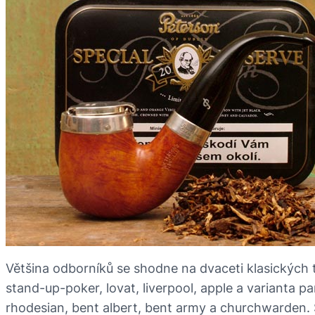
Většina odborníků se shodne na dvaceti klasických tvar
stand-up-poker, lovat, liverpool, apple a varianta pa
rhodesian, bent albert, bent army a churchwarden. S