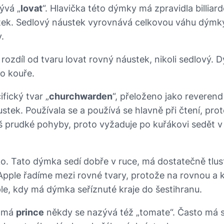
ývá „
lovat
“. Hlavička této dýmky má zpravidla billiar
stek. Sedlový náustek vyrovnává celkovou váhu dýmky
.
rozdíl od tvaru lovat rovný náustek, nikoli sedlový. 
o kouře.
fický tvar „
churchwarden
“, přeloženo jako reveren
áustek. Používala se a používá se hlavně při čtení, p
š prudké pohyby, proto vyžaduje po kuřákovi sedět v k
čko. Tato dýmka sedí dobře v ruce, má dostatečně tlusté
 Apple řadíme mezi rovné tvary, protože na rovnou a 
le, kdy má dýmka seříznuté kraje do šestihranu.
u má
prince
někdy se nazývá též „tomate“. Často má si