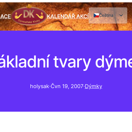
Čeština
IACE
KALENDÁŘ AKCÍ
English
ákladní tvary dým
holysak
·
Čvn 19, 2007
·
Dýmky