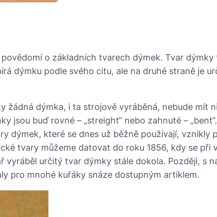
 povědomí o základních tvarech dýmek. Tvar dýmky to
bírá dýmku podle svého citu, ale na druhé straně je 
ky žádná dýmka, i ta strojově vyráběná, nebude mít 
mky jsou buď rovné – „streight“ nebo zahnuté – „bent“. 
 dýmek, které se dnes už běžně používají, vznikly p
lasické tvary můžeme datovat do roku 1856, kdy se př
ř vyráběl určitý tvar dýmky stále dokola. Později, s 
staly pro mnohé kuřáky snáze dostupným artiklem.