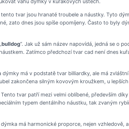
dukovat váhu dýmky v kuřákových ústech.
 tento tvar jsou hranaté troubele a náustky. Tyto dým
né, zato dnes jsou spíše opomíjeny. Často to byly dým
„
bulldog
“. Jak už sám název napovídá, jedná se o podsa
áustkem. Zatímco předchozí tvar cad není dnes kuřák
ka dýmky má v podstatě tvar billiardky, ale má zvláštní
oubel zakončena silným kovovým kroužkem, u lepších 
. Tento tvar patří mezi velmi oblíbené, především díky
speciálním typem dentálního náustku, tak zvaným ryb
o dýmka má harmonické proporce, nejen vzhledově, a