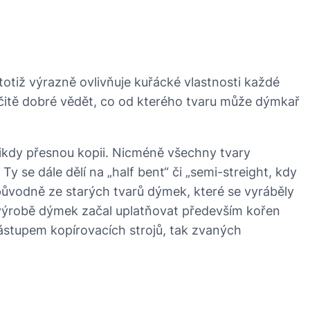
tiž výrazně ovlivňuje kuřácké vlastnosti každé
určitě dobré vědět, co od kterého tvaru může dýmkař
nikdy přesnou kopii. Nicméně všechny tvary
Ty se dále dělí na „half bent“ či „semi-streight, kdy
ůvodně ze starých tvarů dýmek, které se vyráběly
i výrobě dýmek začal uplatňovat především kořen
nástupem kopírovacích strojů, tak zvaných