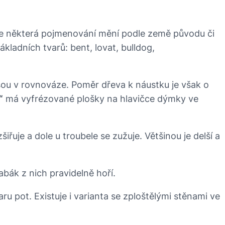
se některá pojmenování mění podle země původu či
ákladních tvarů: bent, lovat, bulldog,
sou v rovnováze. Poměr dřeva k náustku je však o
“
má vyfrézované plošky na hlavičce dýmky ve
řuje a dole u troubele se zužuje. Většinou je delší a
abák z nich pravidelně hoří.
varu pot. Existuje i varianta se zploštělými stěnami ve