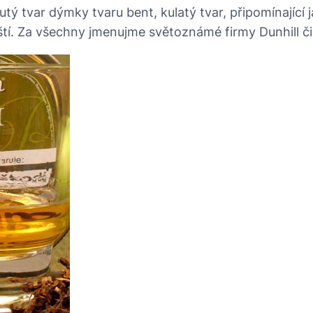
tý tvar dýmky tvaru bent, kulatý tvar, připomínající 
ští. Za všechny jmenujme světoznámé firmy Dunhill či