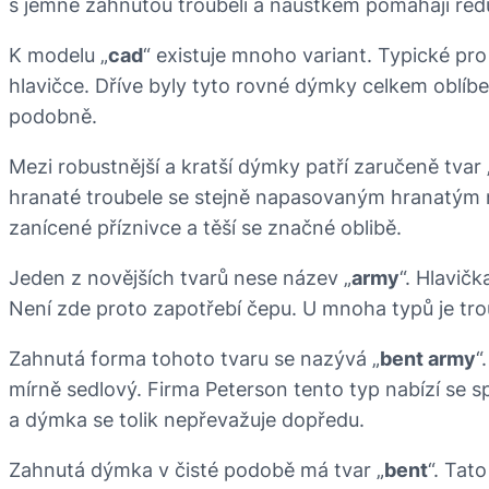
s jemně zahnutou troubelí a náustkem pomáhají re
K modelu „
cad
“ existuje mnoho variant. Typické pro
hlavičce. Dříve byly tyto rovné dýmky celkem oblíbe
podobně.
Mezi robustnější a kratší dýmky patří zaručeně tvar 
hranaté troubele se stejně napasovaným hranatým n
zanícené příznivce a těší se značné oblibě.
Jeden z novějších tvarů nese název „
army
“. Hlavič
Není zde proto zapotřebí čepu. U mnoha typů je tr
Zahnutá forma tohoto tvaru se nazývá „
bent army
“
mírně sedlový. Firma Peterson tento typ nabízí se 
a dýmka se tolik nepřevažuje dopředu.
Zahnutá dýmka v čisté podobě má tvar „
bent
“. Tat