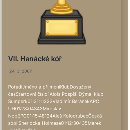
VII. Hanácké kóř
24. 3. 2007
PořadíJméno a příjmeníKlubDosažený
časStartovní číslo1Alois PospíšilDýmal klub
Šumperk01:31:11222Vladimír BeránekAPC
UH01:28:04343Miroslav
NopEPC01:15:48124Aleš KolodrubecČeská
spol.Sherlocka Holmese01:12:30435Marek