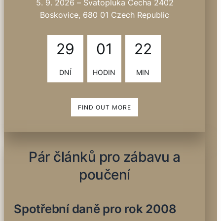
5. 9. 2026
–
Svatopluka Čecha 2402
Boskovice, 680 01 Czech Republic
29
01
22
DNÍ
HODIN
MIN
FIND OUT MORE
Pár článků pro zábavu a
poučení
Spotřební daně pro rok 2008