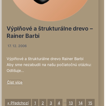
Výplňové a štrukturálne drevo –
Rainer Barbi
17. 12. 2006
Výplňové a štrukturálne drevo Rainer Barbi
Aby sme nezabudli na našu počiatočnú otázku:
Odlišuje…
Číst více
…
« Předchozí
1
2
3
4
13
14
15