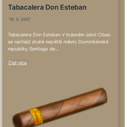
Tabacalera Don Esteban
19. 3. 2007
Tabacalera Don Esteban V krásném údolí Cibao
se nachází druhé největší město Dominikánské
republiky Santiago de…
Číst více