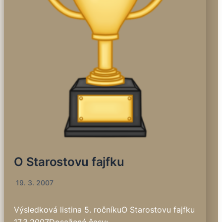
O Starostovu fajfku
19. 3. 2007
Výsledková listina 5. ročníkuO Starostovu fajfku
17.3.2007Dosažené časy: