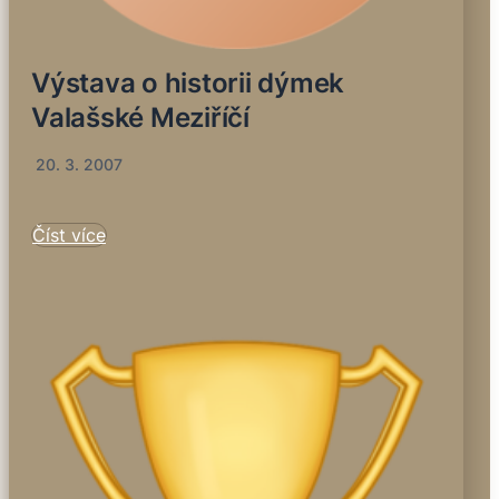
Výstava o historii dýmek
Valašské Meziříčí
20. 3. 2007
Číst více