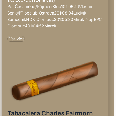
Poř.ČasJméno/PříjmeníKlub101:09:16Vlastimil
ŠenkýřPipeclub Ostrava201:08:04Ludvík
ZámečníkHDK Olomouc301:05:30Mirek NopEPC
Olomouc401:04:52Marek…
Číst více
Tabacalera Charles Fairmorn