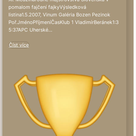
pomalom fajčení fajkyVýsledková
listina1.5.2007, Vinum Galéria Bozen Pezinok
Poř.JménoPříjmeníČasKlub 1 VladimírBeránek1:3
5:37APC Uherské…
Číst více