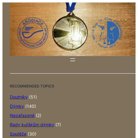
RECOMMENDED TOPICS
Doutníky
(51)
Dýmky
(140)
Nezařazené
(2)
Rady kuřákům dýmky
(7)
Soutěže
(30)