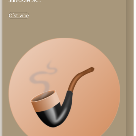
JurečkaHDK…
Číst více