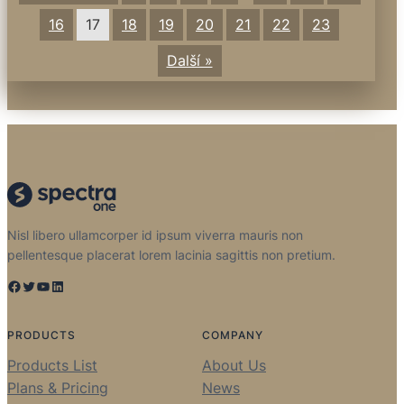
16
17
18
19
20
21
22
23
Další »
Nisl libero ullamcorper id ipsum viverra mauris non
pellentesque placerat lorem lacinia sagittis non pretium.
Facebook
Twitter
YouTube
LinkedIn
PRODUCTS
COMPANY
Products List
About Us
Plans & Pricing
News