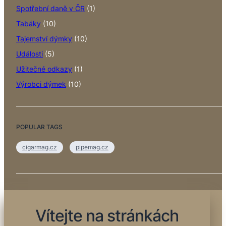
Spotřební daně v ČR
(1)
Tabáky
(10)
Tajemství dýmky
(10)
Události
(5)
Užitečné odkazy
(1)
Výrobci dýmek
(10)
POPULAR TAGS
cigarmag.cz
pipemag.cz
Vítejte na stránkách