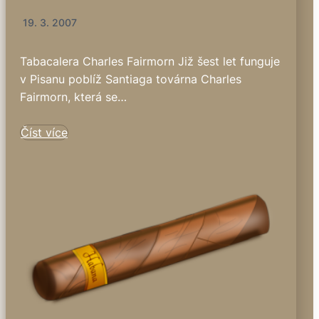
19. 3. 2007
Tabacalera Charles Fairmorn Již šest let funguje
v Pisanu poblíž Santiaga továrna Charles
Fairmorn, která se…
Číst více